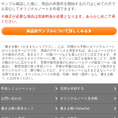
サンプル確認した後に、商品の本製作を開始するのではじめての方で
も安心してオリジナルノートを作成できます。
※修正が必要な場合は別途料金が必要となります。あらかじめご了承
ください。
「書きま帳+（かきまちょうプラス）」とは、50冊から手軽にオリジナルノート
がつくれるサービスです。 表紙のデザインさえ用意すれば、あとはノートのサイ
ズや製本の方式、本文タイプ、付属パーツなどを選ぶだけでご注文できます。 本
文デザインのカスタマイズやページ数、オプション加工を追加することで、活用
の幅がさらに広がります。 営業や販売促進のためのノベルティや販促ツール（販
促品）、教育現場で使う学習ノート、卒業や卒園の記念品、イベントで販売する
オリジナルグッズ、贈り物としてなど、オリジナルノートはさまざまなシーンで
活用できます。 オリジナルノートの作成・印刷・制作（製作）なら「書きま帳
+」にお任せください。
見積を依頼する
料金シミュレーション
オリジナルノート見本帳
お問い合わせ
書きま帳+ValueSet
書きま帳+基本セット