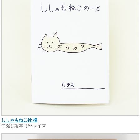
ししゃもねこ社 様
中綴じ製本（A5サイズ）