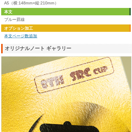
A5（横:148mm×縦:210mm）
本文
ブルー罫線
オプション加工
本文ページ数追加
オリジナルノート ギャラリー