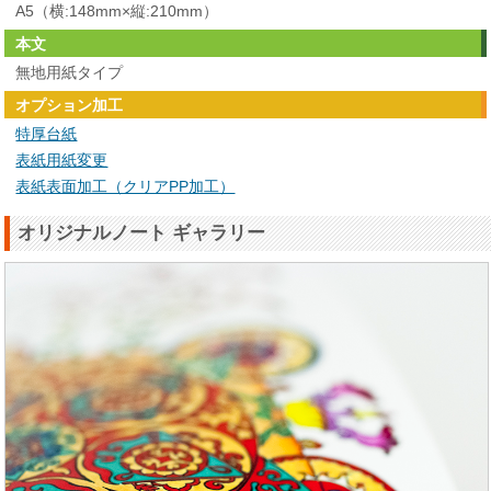
A5（横:148mm×縦:210mm）
本文
無地用紙タイプ
オプション加工
特厚台紙
表紙用紙変更
表紙表面加工（クリアPP加工）
オリジナルノート ギャラリー