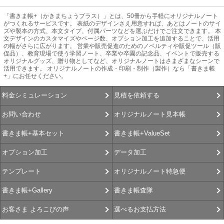
「書きま帳+（かきまちょうプラス）」とは、50冊から手軽にオリジナルノート
がつくれるサービスです。 表紙のデザインさえ用意すれば、あとはノートのサイ
ズや製本の方式、本文タイプ、付属パーツなどを選ぶだけでご注文できます。 本
文デザインのカスタマイズやページ数、オプション加工を追加することで、活用
の幅がさらに広がります。 営業や販売促進のためのノベルティや販促ツール（販
促品）、教育現場で使う学習ノート、卒業や卒園の記念品、イベントで販売する
オリジナルグッズ、贈り物としてなど、オリジナルノートはさまざまなシーンで
活用できます。 オリジナルノートの作成・印刷・制作（製作）なら「書きま帳
+」にお任せください。
見積を依頼する
料金シミュレーション
オリジナルノート見本帳
お問い合わせ
書きま帳+ValueSet
書きま帳+基本セット
データ加工
オプション加工
オリジナルノート特急便
テンプレート
書きま帳査隊
書きま帳+Gallery
選べるお支払方法
お客さま よろこびの声