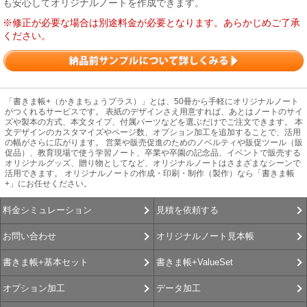
も安心してオリジナルノートを作成できます。
※修正が必要な場合は別途料金が必要となります。あらかじめご了承
ください。
「書きま帳+（かきまちょうプラス）」とは、50冊から手軽にオリジナルノート
がつくれるサービスです。 表紙のデザインさえ用意すれば、あとはノートのサイ
ズや製本の方式、本文タイプ、付属パーツなどを選ぶだけでご注文できます。 本
文デザインのカスタマイズやページ数、オプション加工を追加することで、活用
の幅がさらに広がります。 営業や販売促進のためのノベルティや販促ツール（販
促品）、教育現場で使う学習ノート、卒業や卒園の記念品、イベントで販売する
オリジナルグッズ、贈り物としてなど、オリジナルノートはさまざまなシーンで
活用できます。 オリジナルノートの作成・印刷・制作（製作）なら「書きま帳
+」にお任せください。
見積を依頼する
料金シミュレーション
オリジナルノート見本帳
お問い合わせ
書きま帳+ValueSet
書きま帳+基本セット
データ加工
オプション加工