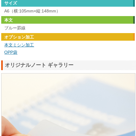
サイズ
A6（横:105mm×縦:148mm）
本文
ブルー罫線
オプション加工
本文ミシン加工
OPP袋
オリジナルノート ギャラリー