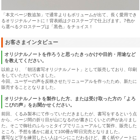
「本文ページ数追加」で通常よりもボリュームが出て、長く愛用でき
るオリジナルノートに！背表紙はクロステープで仕上げます。7色か
ら選べるクロステープは「黒色」をチョイス！
お客さまインタビュー
オリジナルノートを作ろうと思ったきっかけや目的・用途など
を教えてください。
以前より、「朝活書写オリジナルノート」として販売しており、印刷
をしていただいていました。
今回、ユーザーの声を反映させたリニューアルを作ったため、新たに
販売することとなりました。
オリジナルノートを製作した方、または受け取った方の「よろ
こびの声」をお聞かせください。
前回、くるみ製本にて作っていただきましたが、書写をするという点
から、ページ間の折り目が山になるのが書きにくいとの声がありまし
た。そこで御社のふらっとタイプでリニューアルして製作、販売した
ところ、予想を遙かに超えて100冊が即日完売となりました。
書写など字を練習したい人はペンにこだわるけど、書く紙やノートに