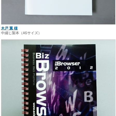
木戸 翼 様
中綴じ製本（A5サイズ）