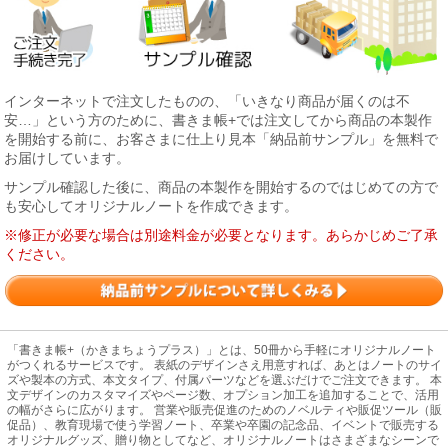
インターネットで注文したものの、「いきなり商品が届くのは不
安…」という方のために、書きま帳+では注文してから商品の本製作
を開始する前に、お客さまに仕上り見本「納品前サンプル」を無料で
お届けしています。
サンプル確認した後に、商品の本製作を開始するのではじめての方で
も安心してオリジナルノートを作成できます。
※修正が必要な場合は別途料金が必要となります。あらかじめご了承
ください。
「書きま帳+（かきまちょうプラス）」とは、50冊から手軽にオリジナルノート
がつくれるサービスです。 表紙のデザインさえ用意すれば、あとはノートのサイ
ズや製本の方式、本文タイプ、付属パーツなどを選ぶだけでご注文できます。 本
文デザインのカスタマイズやページ数、オプション加工を追加することで、活用
の幅がさらに広がります。 営業や販売促進のためのノベルティや販促ツール（販
促品）、教育現場で使う学習ノート、卒業や卒園の記念品、イベントで販売する
オリジナルグッズ、贈り物としてなど、オリジナルノートはさまざまなシーンで