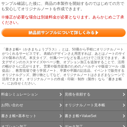
サンプル確認した後に、商品の本製作を開始するのではじめての方で
も安心してオリジナルノートを作成できます。
※修正が必要な場合は別途料金が必要となります。あらかじめご了承
ください。
「書きま帳+（かきまちょうプラス）」とは、50冊から手軽にオリジナルノート
がつくれるサービスです。 表紙のデザインさえ用意すれば、あとはノートのサイ
ズや製本の方式、本文タイプ、付属パーツなどを選ぶだけでご注文できます。 本
文デザインのカスタマイズやページ数、オプション加工を追加することで、活用
の幅がさらに広がります。 営業や販売促進のためのノベルティや販促ツール（販
促品）、教育現場で使う学習ノート、卒業や卒園の記念品、イベントで販売する
オリジナルグッズ、贈り物としてなど、オリジナルノートはさまざまなシーンで
活用できます。 オリジナルノートの作成・印刷・制作（製作）なら「書きま帳
+」にお任せください。
見積を依頼する
料金シミュレーション
オリジナルノート見本帳
お問い合わせ
書きま帳+ValueSet
書きま帳+基本セット
データ加工
オプション加工