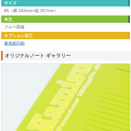
サイズ
B5（横:182mm×縦:257mm）
本文
ブルー罫線
オプション加工
裏表紙印刷
オリジナルノート ギャラリー