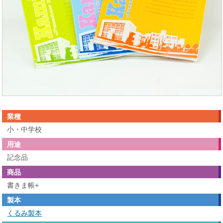
業種
小・中学校
用途
記念品
商品
書きま帳+
製本
くるみ製本