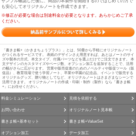
サンプル確認した後に、商品の本製作を開始するのではじめての方で
も安心してオリジナルノートを作成できます。
※修正が必要な場合は別途料金が必要となります。あらかじめご了承
ください。
「書きま帳+（かきまちょうプラス）」とは、50冊から手軽にオリジナルノート
がつくれるサービスです。 表紙のデザインさえ用意すれば、あとはノートのサイ
ズや製本の方式、本文タイプ、付属パーツなどを選ぶだけでご注文できます。 本
文デザインのカスタマイズやページ数、オプション加工を追加することで、活用
の幅がさらに広がります。 営業や販売促進のためのノベルティや販促ツール（販
促品）、教育現場で使う学習ノート、卒業や卒園の記念品、イベントで販売する
オリジナルグッズ、贈り物としてなど、オリジナルノートはさまざまなシーンで
活用できます。 オリジナルノートの作成・印刷・制作（製作）なら「書きま帳
+」にお任せください。
見積を依頼する
料金シミュレーション
オリジナルノート見本帳
お問い合わせ
書きま帳+ValueSet
書きま帳+基本セット
データ加工
オプション加工