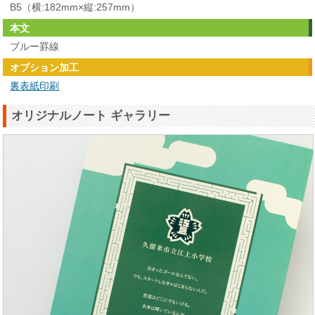
B5（横:182mm×縦:257mm）
本文
ブルー罫線
オプション加工
裏表紙印刷
オリジナルノート ギャラリー