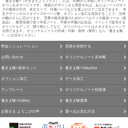
「書きま帳+（かきまちょうプラス）」とは、50冊から手軽にオリジナルノート
がつくれるサービスです。 表紙のデザインさえ用意すれば、あとはノートのサイ
ズや製本の方式、本文タイプ、付属パーツなどを選ぶだけでご注文できます。 本
文デザインのカスタマイズやページ数、オプション加工を追加することで、活用
の幅がさらに広がります。 営業や販売促進のためのノベルティや販促ツール（販
促品）、教育現場で使う学習ノート、卒業や卒園の記念品、イベントで販売する
オリジナルグッズ、贈り物としてなど、オリジナルノートはさまざまなシーンで
活用できます。 オリジナルノートの作成・印刷・制作（製作）なら「書きま帳
+」にお任せください。
見積を依頼する
料金シミュレーション
オリジナルノート見本帳
お問い合わせ
書きま帳+ValueSet
書きま帳+基本セット
データ加工
オプション加工
オリジナルノート特急便
テンプレート
書きま帳査隊
書きま帳+Gallery
選べるお支払方法
お客さま よろこびの声