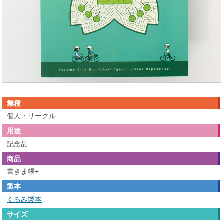
業種
個人・サークル
用途
記念品
商品
書きま帳+
製本
くるみ製本
サイズ