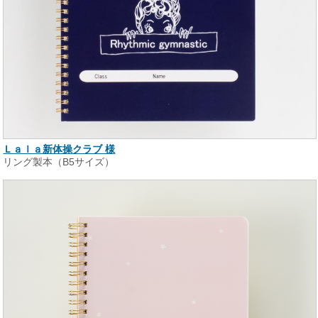
Ｌａｌａ新体操クラブ 様
リング製本（B5サイズ）