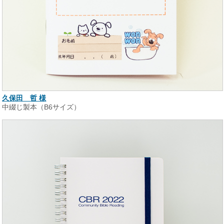
久保田 哲 様
中綴じ製本（B6サイズ）