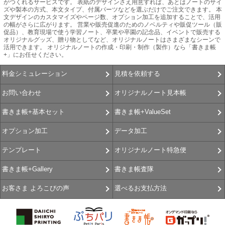
がつくれるサービスです。 表紙のデザインさえ用意すれば、あとはノートのサイ
ズや製本の方式、本文タイプ、付属パーツなどを選ぶだけでご注文できます。 本
文デザインのカスタマイズやページ数、オプション加工を追加することで、活用
の幅がさらに広がります。 営業や販売促進のためのノベルティや販促ツール（販
促品）、教育現場で使う学習ノート、卒業や卒園の記念品、イベントで販売する
オリジナルグッズ、贈り物としてなど、オリジナルノートはさまざまなシーンで
活用できます。 オリジナルノートの作成・印刷・制作（製作）なら「書きま帳
+」にお任せください。
見積を依頼する
料金シミュレーション
オリジナルノート見本帳
お問い合わせ
書きま帳+ValueSet
書きま帳+基本セット
データ加工
オプション加工
オリジナルノート特急便
テンプレート
書きま帳査隊
書きま帳+Gallery
選べるお支払方法
お客さま よろこびの声