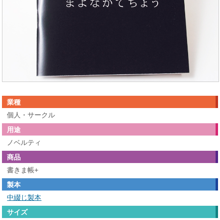
業種
個人・サークル
用途
ノベルティ
商品
書きま帳+
製本
中綴じ製本
サイズ