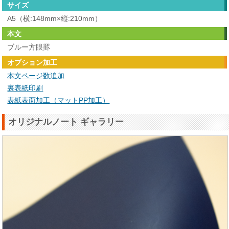
サイズ
A5（横:148mm×縦:210mm）
本文
ブルー方眼罫
オプション加工
本文ページ数追加
裏表紙印刷
表紙表面加工（マットPP加工）
オリジナルノート ギャラリー