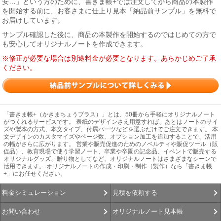
安…」という方のために、書きま帳+では注文してから商品の本製作
を開始する前に、お客さまに仕上り見本「納品前サンプル」を無料で
お届けしています。
サンプル確認した後に、商品の本製作を開始するのではじめての方で
も安心してオリジナルノートを作成できます。
※修正が必要な場合は別途料金が必要となります。あらかじめご了承
ください。
「書きま帳+（かきまちょうプラス）」とは、50冊から手軽にオリジナルノート
がつくれるサービスです。 表紙のデザインさえ用意すれば、あとはノートのサイ
ズや製本の方式、本文タイプ、付属パーツなどを選ぶだけでご注文できます。 本
文デザインのカスタマイズやページ数、オプション加工を追加することで、活用
の幅がさらに広がります。 営業や販売促進のためのノベルティや販促ツール（販
促品）、教育現場で使う学習ノート、卒業や卒園の記念品、イベントで販売する
オリジナルグッズ、贈り物としてなど、オリジナルノートはさまざまなシーンで
活用できます。 オリジナルノートの作成・印刷・制作（製作）なら「書きま帳
+」にお任せください。
見積を依頼する
料金シミュレーション
オリジナルノート見本帳
お問い合わせ