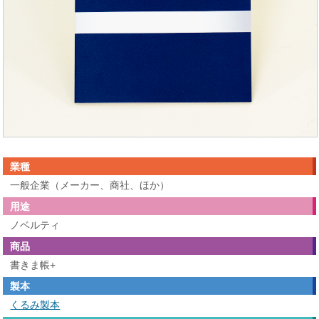
業種
一般企業（メーカー、商社、ほか）
用途
ノベルティ
商品
書きま帳+
製本
くるみ製本