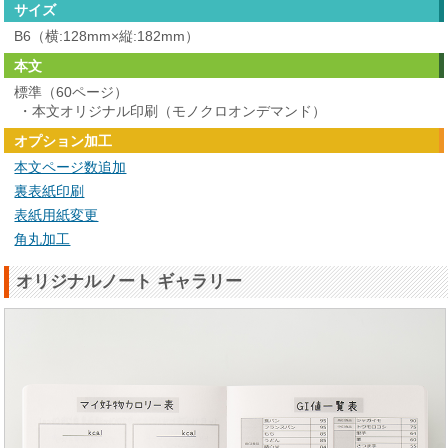
サイズ
B6（横:128mm×縦:182mm）
本文
標準（60ページ）
・本文オリジナル印刷（モノクロオンデマンド）
オプション加工
本文ページ数追加
裏表紙印刷
表紙用紙変更
角丸加工
オリジナルノート ギャラリー