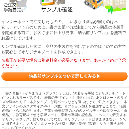
インターネットで注文したものの、「いきなり商品が届くのは不
安…」という方のために、書きま帳+では注文してから商品の本製作
を開始する前に、お客さまに仕上り見本「納品前サンプル」を無料で
お届けしています。
サンプル確認した後に、商品の本製作を開始するのではじめての方で
も安心してオリジナルノートを作成できます。
※修正が必要な場合は別途料金が必要となります。あらかじめご了承
ください。
「書きま帳+（かきまちょうプラス）」とは、50冊から手軽にオリジナルノート
がつくれるサービスです。 表紙のデザインさえ用意すれば、あとはノートのサイ
ズや製本の方式、本文タイプ、付属パーツなどを選ぶだけでご注文できます。 本
文デザインのカスタマイズやページ数、オプション加工を追加することで、活用
の幅がさらに広がります。 営業や販売促進のためのノベルティや販促ツール（販
促品）、教育現場で使う学習ノート、卒業や卒園の記念品、イベントで販売する
オリジナルグッズ、贈り物としてなど、オリジナルノートはさまざまなシーンで
活用できます。 オリジナルノートの作成・印刷・制作（製作）なら「書きま帳
+」にお任せください。