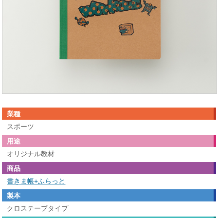
業種
スポーツ
用途
オリジナル教材
商品
書きま帳+ふらっと
製本
クロステープタイプ