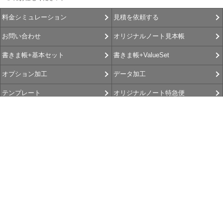
見積を依頼する
料金シミュレーション
オリジナルノート見本帳
お問い合わせ
書きま帳+ValueSet
書きま帳+基本セット
データ加工
オプション加工
オリジナルノート特急便
テンプレート
書きま帳査隊
書きま帳+Gallery
選べるお支払方法
お客さま よろこびの声