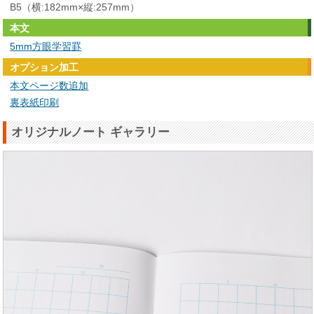
B5（横:182mm×縦:257mm）
本文
5mm方眼学習罫
オプション加工
本文ページ数追加
裏表紙印刷
オリジナルノート ギャラリー