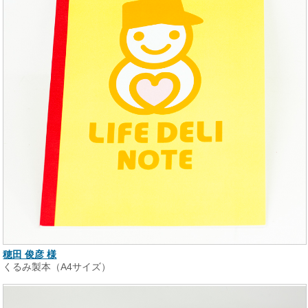
穂田 俊彦 様
くるみ製本（A4サイズ）