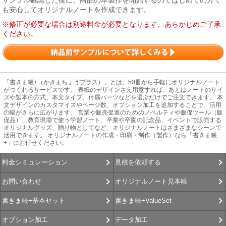
サンプル確認した後に、商品の本製作を開始するのではじめての方で
も安心してオリジナルノートを作成できます。
※修正が必要な場合は別途料金が必要となります。あらかじめご了承
ください。
「書きま帳+（かきまちょうプラス）」とは、50冊から手軽にオリジナルノート
がつくれるサービスです。 表紙のデザインさえ用意すれば、あとはノートのサイ
ズや製本の方式、本文タイプ、付属パーツなどを選ぶだけでご注文できます。 本
文デザインのカスタマイズやページ数、オプション加工を追加することで、活用
の幅がさらに広がります。 営業や販売促進のためのノベルティや販促ツール（販
促品）、教育現場で使う学習ノート、卒業や卒園の記念品、イベントで販売する
オリジナルグッズ、贈り物としてなど、オリジナルノートはさまざまなシーンで
活用できます。 オリジナルノートの作成・印刷・制作（製作）なら「書きま帳
+」にお任せください。
見積を依頼する
料金シミュレーション
オリジナルノート見本帳
お問い合わせ
書きま帳+ValueSet
書きま帳+基本セット
データ加工
オプション加工