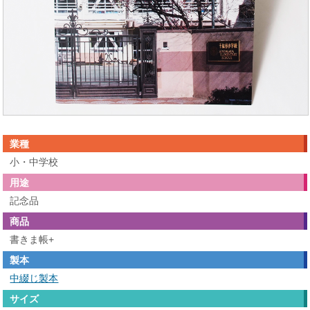
業種
小・中学校
用途
記念品
商品
書きま帳+
製本
中綴じ製本
サイズ