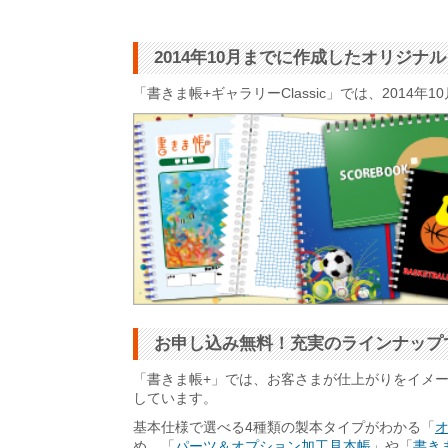
2014年10月までに作成したオリジ
「書きま帳+ギャラリーClassic」では、201
お申し込み無料！充実のラインナップ
「書きま帳+」では、お客さまが仕上がりをイメ
しています。
基本仕様で選べる4種類の製本タイプがわかる「
め、「
パーツ＆オプション加工見本帳
」や「
書きま