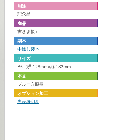
用途
記念品
商品
書きま帳+
製本
中綴じ製本
サイズ
B6（横:128mm×縦:182mm）
本文
ブルー方眼罫
オプション加工
裏表紙印刷