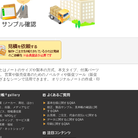
あとはノートのサイズや製本の方式、本文タイプ、付属パーツ
。 営業や販売促進のためのノベルティや販促ツール（販促
ざまなシーンで活用できます。 オリジナルノートの作成・印
業（メーカー、商社、ほか）
基本仕様に関するQ&A
ミ、出版、メディアなど
校正、製品サンプル、見本帳の確認に関
するQ&A
ービス、情報通信業
お見積、ご注文、代金の支払いに関する
関、NPOなど
データに関するに関するQ&A
ルティング、サービス業
印刷に関するQ&A
医療・福祉
プ・ネットショップ
校