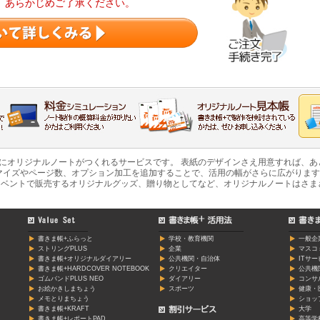
。あらかじめご了承ください。
軽にオリジナルノートがつくれるサービスです。 表紙のデザインさえ用意すれば、
マイズやページ数、オプション加工を追加することで、活用の幅がさらに広がります
ベントで販売するオリジナルグッズ、贈り物としてなど、オリジナルノートはさま
書きま帳+ふらっと
学校・教育機関
一般企
ストリングPLUS
企業
マスコ
書きま帳+オリジナルダイアリー
公共機関・自治体
ITサ
書きま帳+HARDCOVER NOTEBOOK
クリエイター
公共機
ゴムバンドPLUS NEO
ダイアリー
コンサ
お絵かきしまちょう
スポーツ
健康・
メモとりまちょう
ショッ
書きま帳+KRAFT
大学
書きま帳+レポートPAD
高等学