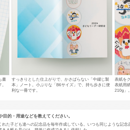
も書
すっきりとした仕上がりで、かさばらない「中綴じ製
表紙を
す。
本」ノート。小ぶりな「B6サイズ」で、持ち歩きに便
表紙用
利な一冊です。
210g
や目的・用途などを教えてください。
くれた子ども達への記念品を毎年作成している。いつも同じような記念
書きま帳を見つけ、簡単に作成できるし依頼した。