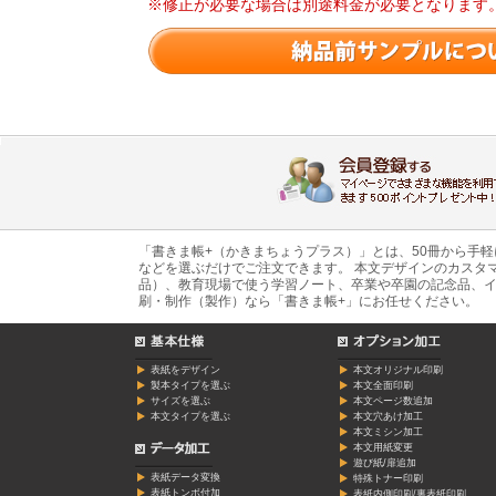
※修正が必要な場合は別途料金が必要となります
「書きま帳+（かきまちょうプラス）」とは、50冊から手
などを選ぶだけでご注文できます。 本文デザインのカスタ
品）、教育現場で使う学習ノート、卒業や卒園の記念品、イ
刷・制作（製作）なら「書きま帳+」にお任せください。
表紙をデザイン
本文オリジナル印刷
製本タイプを選ぶ
本文全面印刷
サイズを選ぶ
本文ページ数追加
本文タイプを選ぶ
本文穴あけ加工
本文ミシン加工
本文用紙変更
遊び紙/扉追加
表紙データ変換
特殊トナー印刷
表紙トンボ付加
表紙内側印刷/裏表紙印刷