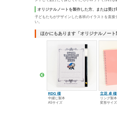
オリジナルノートを製作した方、または受け
子どもたちがデザインした各班のイラストを直接
い。
ほかにもあります「オリジナルノート
立花 卓 様
限会社コボリ 様
RDG 様
リング製
るみ製本
中綴じ製本
変形サイ
5サイズ
A5サイズ