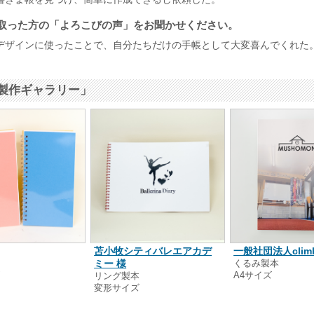
取った方の「よろこびの声」をお聞かせください。
デザインに使ったことで、自分たちだけの手帳として大変喜んでくれた
製作ギャラリー」
苫小牧シティバレエアカデ
一般社団法人clim
本
ミー 様
くるみ製本
ズ
A4サイズ
リング製本
変形サイズ