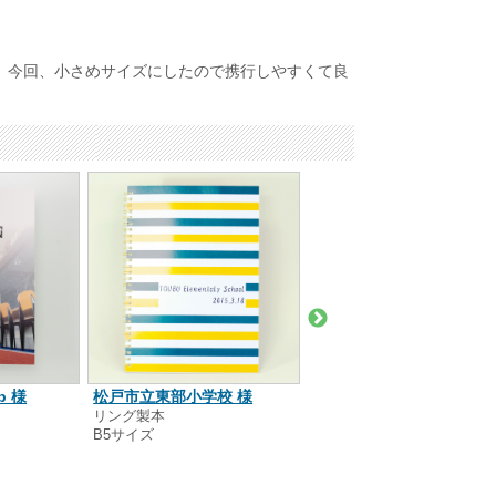
。今回、小さめサイズにしたので携行しやすくて良
b 様
松戸市立東部小学校 様
ダンススクール studio
リング製本
MIU 様
B5サイズ
リング製本
B6サイズ