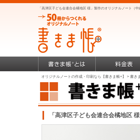
「高津区子ども会連合会橘地区 様」製作のオリジナルノート（中
オリジナルノートの作成・印刷なら【書きま帳+】
>
書き
「高津区子ども会連合会橘地区 