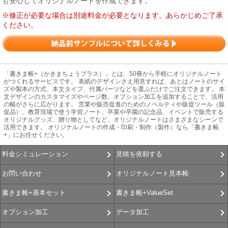
も安心してオリジナルノートを作成できます。
※修正が必要な場合は別途料金が必要となります。あらかじめご了承
ください。
「書きま帳+（かきまちょうプラス）」とは、50冊から手軽にオリジナルノート
がつくれるサービスです。 表紙のデザインさえ用意すれば、あとはノートのサイ
ズや製本の方式、本文タイプ、付属パーツなどを選ぶだけでご注文できます。 本
文デザインのカスタマイズやページ数、オプション加工を追加することで、活用
の幅がさらに広がります。 営業や販売促進のためのノベルティや販促ツール（販
促品）、教育現場で使う学習ノート、卒業や卒園の記念品、イベントで販売する
オリジナルグッズ、贈り物としてなど、オリジナルノートはさまざまなシーンで
活用できます。 オリジナルノートの作成・印刷・制作（製作）なら「書きま帳
+」にお任せください。
見積を依頼する
料金シミュレーション
オリジナルノート見本帳
お問い合わせ
書きま帳+ValueSet
書きま帳+基本セット
データ加工
オプション加工