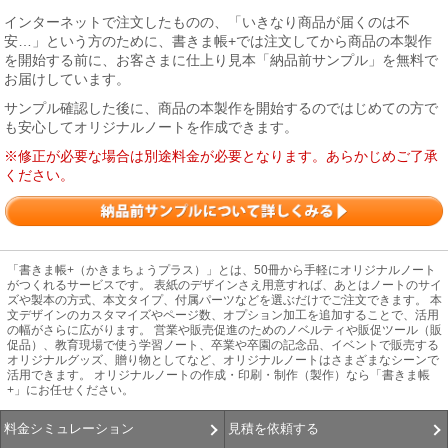
インターネットで注文したものの、「いきなり商品が届くのは不
安…」という方のために、書きま帳+では注文してから商品の本製作
を開始する前に、お客さまに仕上り見本「納品前サンプル」を無料で
お届けしています。
サンプル確認した後に、商品の本製作を開始するのではじめての方で
も安心してオリジナルノートを作成できます。
※修正が必要な場合は別途料金が必要となります。あらかじめご了承
ください。
「書きま帳+（かきまちょうプラス）」とは、50冊から手軽にオリジナルノート
がつくれるサービスです。 表紙のデザインさえ用意すれば、あとはノートのサイ
ズや製本の方式、本文タイプ、付属パーツなどを選ぶだけでご注文できます。 本
文デザインのカスタマイズやページ数、オプション加工を追加することで、活用
の幅がさらに広がります。 営業や販売促進のためのノベルティや販促ツール（販
促品）、教育現場で使う学習ノート、卒業や卒園の記念品、イベントで販売する
オリジナルグッズ、贈り物としてなど、オリジナルノートはさまざまなシーンで
活用できます。 オリジナルノートの作成・印刷・制作（製作）なら「書きま帳
+」にお任せください。
見積を依頼する
料金シミュレーション