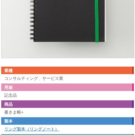
業種
コンサルティング、サービス業
用途
記念品
商品
書きま帳+
製本
リング製本（リングノート）