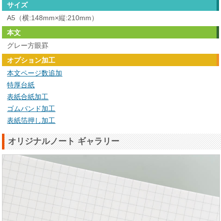
サイズ
A5（横:148mm×縦:210mm）
本文
グレー方眼罫
オプション加工
本文ページ数追加
特厚台紙
表紙合紙加工
ゴムバンド加工
表紙箔押し加工
オリジナルノート ギャラリー