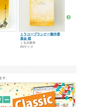
松下 愛 様
ミラコープランナー製作委
リング製本
員会 様
A5サイズ
くるみ製本
A5サイズ
います。