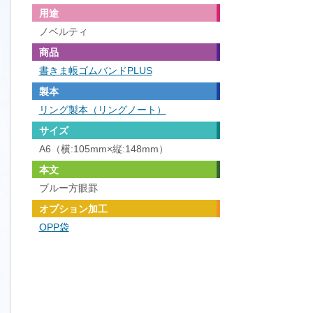
用途
ノベルティ
商品
書きま帳ゴムバンドPLUS
製本
リング製本（リングノート）
サイズ
A6（横:105mm×縦:148mm）
本文
ブルー方眼罫
オプション加工
OPP袋