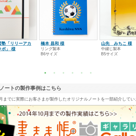
習塾「リリーアカ
橋本 昌和 様
山先 みちこ 様
ボ」 様
リング製本
中綴じ製本
B6サイズ
B5サイズ
本
ナルノートの製作事例はこちら
4年10月までに実際にお客さまが製作したオリジナルノートを一部紹介して