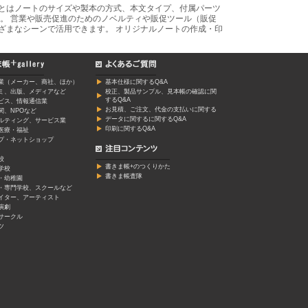
あとはノートのサイズや製本の方式、本文タイプ、付属パーツ
。 営業や販売促進のためのノベルティや販促ツール（販促
ざまなシーンで活用できます。 オリジナルノートの作成・印
業（メーカー、商社、ほか）
基本仕様に関するQ&A
ミ、出版、メディアなど
校正、製品サンプル、見本帳の確認に関
するQ&A
ービス、情報通信業
お見積、ご注文、代金の支払いに関する
関、NPOなど
データに関するに関するQ&A
ルティング、サービス業
印刷に関するQ&A
医療・福祉
プ・ネットショップ
校
書きま帳+のつくりかた
学校
書きま帳査隊
・幼稚園
・専門学校、スクールなど
イター、アーティスト
演劇
サークル
ツ