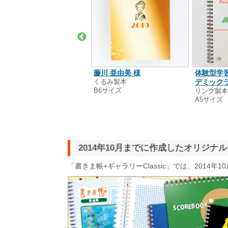
紗子 様
藤川 亜由美 様
体験型学
るみ製本
くるみ製本
デミックラ
6サイズ
B6サイズ
リング製
A5サイズ
2014年10月までに作成したオリジ
「書きま帳+ギャラリーClassic」では、201