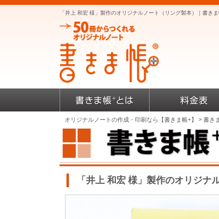
「井上 和宏 様」製作のオリジナルノート（リング製本）｜書き
オリジナルノートの作成・印刷なら【書きま帳+】
>
書き
「井上 和宏 様」製作のオリジナ