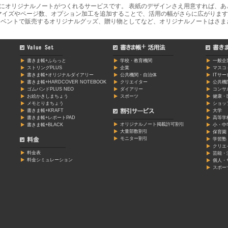
軽にオリジナルノートがつくれるサービスです。 表紙のデザインさえ用意すれば、
マイズやページ数、オプション加工を追加することで、活用の幅がさらに広がります
ベントで販売するオリジナルグッズ、贈り物としてなど、オリジナルノートはさま
書きま帳+ふらっと
学校・教育機関
一般企
ストリングPLUS
企業
マスコ
書きま帳+オリジナルダイアリー
公共機関・自治体
ITサ
書きま帳+HARDCOVER NOTEBOOK
クリエイター
公共機
ゴムバンドPLUS NEO
ダイアリー
コンサ
お絵かきしまちょう
スポーツ
健康・
メモとりまちょう
ショッ
書きま帳+KRAFT
大学
書きま帳+レポートPAD
高等学
オリジナルノート掲載許可割引
書きま帳+BLACK
小・中
大量部数割引
保育園
モニター割引
学習塾
クリエ
料金表
芸能・
料金シミュレーション
個人・
スポー