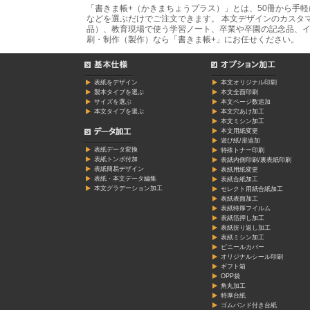
「書きま帳+（かきまちょうプラス）」とは、50冊から手
などを選ぶだけでご注文できます。 本文デザインのカスタ
品）、教育現場で使う学習ノート、卒業や卒園の記念品、イ
刷・制作（製作）なら「書きま帳+」にお任せください。
表紙をデザイン
本文オリジナル印刷
製本タイプを選ぶ
本文全面印刷
サイズを選ぶ
本文ページ数追加
本文タイプを選ぶ
本文穴あけ加工
本文ミシン加工
本文用紙変更
遊び紙/扉追加
表紙データ変換
特殊トナー印刷
表紙トンボ付加
表紙内側印刷/裏表紙印刷
表紙簡易デザイン
表紙用紙変更
表紙・本文データ編集
表紙合紙加工
本文グラデーション加工
セレクト用紙合紙加工
表紙表面加工
表紙特厚フイルム
表紙箔押し加工
表紙折り返し加工
表紙ミシン加工
ビニールカバー
オリジナルシール印刷
ギフト箱
OPP袋
角丸加工
特厚台紙
ゴムバンド付き台紙