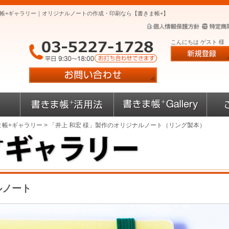
ま帳+ギャラリー｜オリジナルノートの作成・印刷なら【書きま帳+】
こんにちは ゲスト 様
ま帳+ギャラリー
> 「井上 和宏 様」製作のオリジナルノート（リング製本）
ルノート