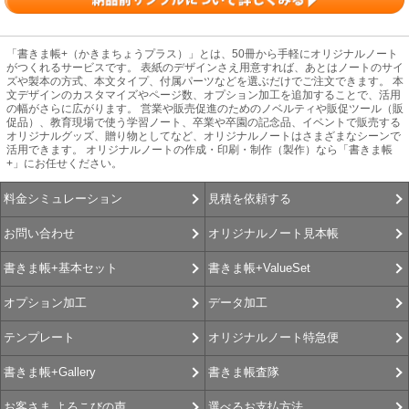
「書きま帳+（かきまちょうプラス）」とは、50冊から手軽にオリジナルノート
がつくれるサービスです。 表紙のデザインさえ用意すれば、あとはノートのサイ
ズや製本の方式、本文タイプ、付属パーツなどを選ぶだけでご注文できます。 本
文デザインのカスタマイズやページ数、オプション加工を追加することで、活用
の幅がさらに広がります。 営業や販売促進のためのノベルティや販促ツール（販
促品）、教育現場で使う学習ノート、卒業や卒園の記念品、イベントで販売する
オリジナルグッズ、贈り物としてなど、オリジナルノートはさまざまなシーンで
活用できます。 オリジナルノートの作成・印刷・制作（製作）なら「書きま帳
+」にお任せください。
見積を依頼する
料金シミュレーション
オリジナルノート見本帳
お問い合わせ
書きま帳+ValueSet
書きま帳+基本セット
データ加工
オプション加工
オリジナルノート特急便
テンプレート
書きま帳査隊
書きま帳+Gallery
選べるお支払方法
お客さま よろこびの声