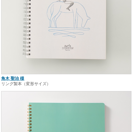
角木 聖治 様
リング製本（変形サイズ）