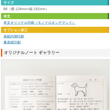
サイズ
B6（横:128mm×縦:182mm）
本文
本文オリジナル印刷（モノクロオンデマンド）
オプション加工
表紙内側印刷
裏表紙印刷
オリジナルノート ギャラリー