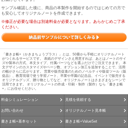
サンプル確認した後に、商品の本製作を開始するのではじめての方で
も安心してオリジナルノートを作成できます。
※修正が必要な場合は別途料金が必要となります。あらかじめご了承
ください。
「書きま帳+（かきまちょうプラス）」とは、50冊から手軽にオリジナルノート
がつくれるサービスです。 表紙のデザインさえ用意すれば、あとはノートのサイ
ズや製本の方式、本文タイプ、付属パーツなどを選ぶだけでご注文できます。 本
文デザインのカスタマイズやページ数、オプション加工を追加することで、活用
の幅がさらに広がります。 営業や販売促進のためのノベルティや販促ツール（販
促品）、教育現場で使う学習ノート、卒業や卒園の記念品、イベントで販売する
オリジナルグッズ、贈り物としてなど、オリジナルノートはさまざまなシーンで
活用できます。 オリジナルノートの作成・印刷・制作（製作）なら「書きま帳
+」にお任せください。
見積を依頼する
料金シミュレーション
オリジナルノート見本帳
お問い合わせ
書きま帳+ValueSet
書きま帳+基本セット