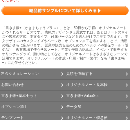
ください。
「書きま帳+（かきまちょうプラス）」とは、50冊から手軽にオリジナルノート
がつくれるサービスです。 表紙のデザインさえ用意すれば、あとはノートのサイ
ズや製本の方式、本文タイプ、付属パーツなどを選ぶだけでご注文できます。 本
文デザインのカスタマイズやページ数、オプション加工を追加することで、活用
の幅がさらに広がります。 営業や販売促進のためのノベルティや販促ツール（販
促品）、教育現場で使う学習ノート、卒業や卒園の記念品、イベントで販売する
オリジナルグッズ、贈り物としてなど、オリジナルノートはさまざまなシーンで
活用できます。 オリジナルノートの作成・印刷・制作（製作）なら「書きま帳
+」にお任せください。
見積を依頼する
料金シミュレーション
オリジナルノート見本帳
お問い合わせ
書きま帳+ValueSet
書きま帳+基本セット
データ加工
オプション加工
オリジナルノート特急便
テンプレート
書きま帳査隊
書きま帳+Gallery