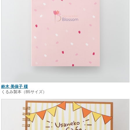
鈴木 美保子 様
くるみ製本（B5サイズ）