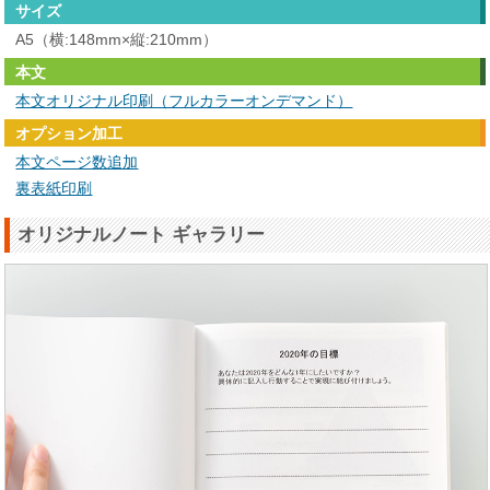
サイズ
A5（横:148mm×縦:210mm）
本文
本文オリジナル印刷（フルカラーオンデマンド）
オプション加工
本文ページ数追加
裏表紙印刷
オリジナルノート ギャラリー