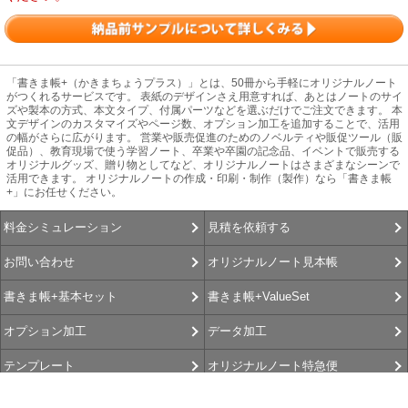
「書きま帳+（かきまちょうプラス）」とは、50冊から手軽にオリジナルノート
がつくれるサービスです。 表紙のデザインさえ用意すれば、あとはノートのサイ
ズや製本の方式、本文タイプ、付属パーツなどを選ぶだけでご注文できます。 本
文デザインのカスタマイズやページ数、オプション加工を追加することで、活用
の幅がさらに広がります。 営業や販売促進のためのノベルティや販促ツール（販
促品）、教育現場で使う学習ノート、卒業や卒園の記念品、イベントで販売する
オリジナルグッズ、贈り物としてなど、オリジナルノートはさまざまなシーンで
活用できます。 オリジナルノートの作成・印刷・制作（製作）なら「書きま帳
+」にお任せください。
見積を依頼する
料金シミュレーション
オリジナルノート見本帳
お問い合わせ
書きま帳+ValueSet
書きま帳+基本セット
データ加工
オプション加工
オリジナルノート特急便
テンプレート
書きま帳査隊
書きま帳+Gallery