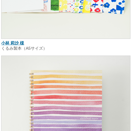
小林 莉沙 様
くるみ製本（A5サイズ）