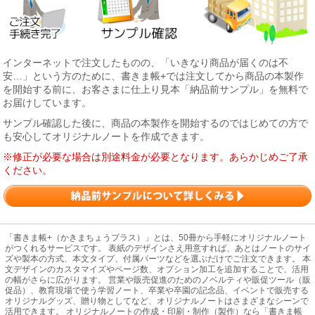
インターネットで注文したものの、「いきなり商品が届くのは不
安…」という方のために、書きま帳+では注文してから商品の本製作
を開始する前に、お客さまに仕上り見本「納品前サンプル」を無料で
お届けしています。
サンプル確認した後に、商品の本製作を開始するのではじめての方で
も安心してオリジナルノートを作成できます。
※修正が必要な場合は別途料金が必要となります。あらかじめご了承
ください。
「書きま帳+（かきまちょうプラス）」とは、50冊から手軽にオリジナルノート
がつくれるサービスです。 表紙のデザインさえ用意すれば、あとはノートのサイ
ズや製本の方式、本文タイプ、付属パーツなどを選ぶだけでご注文できます。 本
文デザインのカスタマイズやページ数、オプション加工を追加することで、活用
の幅がさらに広がります。 営業や販売促進のためのノベルティや販促ツール（販
促品）、教育現場で使う学習ノート、卒業や卒園の記念品、イベントで販売する
オリジナルグッズ、贈り物としてなど、オリジナルノートはさまざまなシーンで
活用できます。 オリジナルノートの作成・印刷・制作（製作）なら「書きま帳