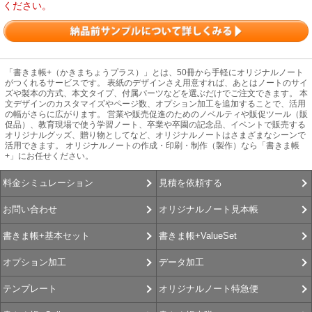
ください。
「書きま帳+（かきまちょうプラス）」とは、50冊から手軽にオリジナルノート
がつくれるサービスです。 表紙のデザインさえ用意すれば、あとはノートのサイ
ズや製本の方式、本文タイプ、付属パーツなどを選ぶだけでご注文できます。 本
文デザインのカスタマイズやページ数、オプション加工を追加することで、活用
の幅がさらに広がります。 営業や販売促進のためのノベルティや販促ツール（販
促品）、教育現場で使う学習ノート、卒業や卒園の記念品、イベントで販売する
オリジナルグッズ、贈り物としてなど、オリジナルノートはさまざまなシーンで
活用できます。 オリジナルノートの作成・印刷・制作（製作）なら「書きま帳
+」にお任せください。
見積を依頼する
料金シミュレーション
オリジナルノート見本帳
お問い合わせ
書きま帳+ValueSet
書きま帳+基本セット
データ加工
オプション加工
オリジナルノート特急便
テンプレート