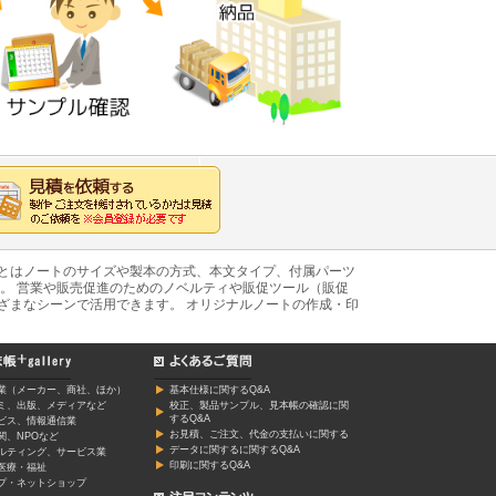
あとはノートのサイズや製本の方式、本文タイプ、付属パーツ
。 営業や販売促進のためのノベルティや販促ツール（販促
ざまなシーンで活用できます。 オリジナルノートの作成・印
業（メーカー、商社、ほか）
基本仕様に関するQ&A
ミ、出版、メディアなど
校正、製品サンプル、見本帳の確認に関
するQ&A
ービス、情報通信業
お見積、ご注文、代金の支払いに関する
関、NPOなど
データに関するに関するQ&A
ルティング、サービス業
印刷に関するQ&A
医療・福祉
プ・ネットショップ