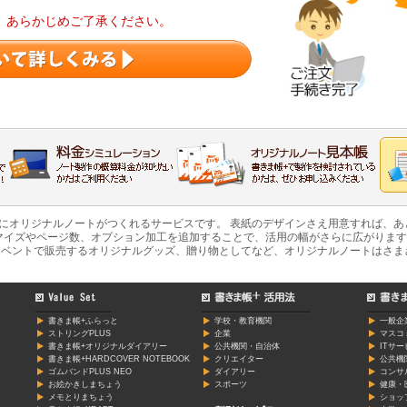
。あらかじめご了承ください。
軽にオリジナルノートがつくれるサービスです。 表紙のデザインさえ用意すれば、
マイズやページ数、オプション加工を追加することで、活用の幅がさらに広がります
ベントで販売するオリジナルグッズ、贈り物としてなど、オリジナルノートはさま
書きま帳+ふらっと
学校・教育機関
一般企
ストリングPLUS
企業
マスコ
書きま帳+オリジナルダイアリー
公共機関・自治体
ITサ
書きま帳+HARDCOVER NOTEBOOK
クリエイター
公共機
ゴムバンドPLUS NEO
ダイアリー
コンサ
お絵かきしまちょう
スポーツ
健康・
メモとりまちょう
ショッ