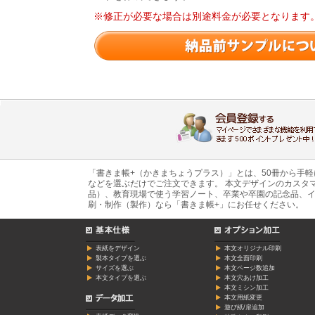
※修正が必要な場合は別途料金が必要となります
「書きま帳+（かきまちょうプラス）」とは、50冊から手
などを選ぶだけでご注文できます。 本文デザインのカスタ
品）、教育現場で使う学習ノート、卒業や卒園の記念品、イ
刷・制作（製作）なら「書きま帳+」にお任せください。
表紙をデザイン
本文オリジナル印刷
製本タイプを選ぶ
本文全面印刷
サイズを選ぶ
本文ページ数追加
本文タイプを選ぶ
本文穴あけ加工
本文ミシン加工
本文用紙変更
遊び紙/扉追加