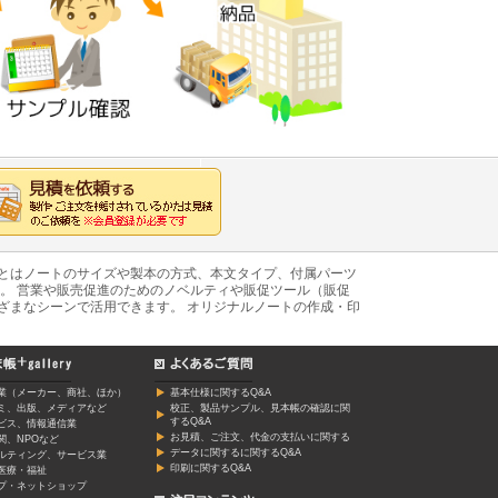
あとはノートのサイズや製本の方式、本文タイプ、付属パーツ
。 営業や販売促進のためのノベルティや販促ツール（販促
ざまなシーンで活用できます。 オリジナルノートの作成・印
業（メーカー、商社、ほか）
基本仕様に関するQ&A
ミ、出版、メディアなど
校正、製品サンプル、見本帳の確認に関
するQ&A
ービス、情報通信業
お見積、ご注文、代金の支払いに関する
関、NPOなど
データに関するに関するQ&A
ルティング、サービス業
印刷に関するQ&A
医療・福祉
プ・ネットショップ