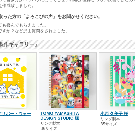
え作成致しました。
取った方の「よろこびの声」をお聞かせください。
ても喜んでもらえました。
ですか？など沢山質問をされました。
製作ギャラリー」
TOMO YAMASHITA
アサポートウォー
小西 久美子 様
DESIGN STUDIO 様
リング製本
リング製本
B5サイズ
本
B6サイズ