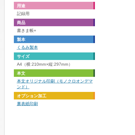
用途
記録用
商品
書きま帳+
製本
くるみ製本
サイズ
A4（横:210mm×縦:297mm）
本文
本文オリジナル印刷（モノクロオンデマ
ンド）
オプション加工
裏表紙印刷