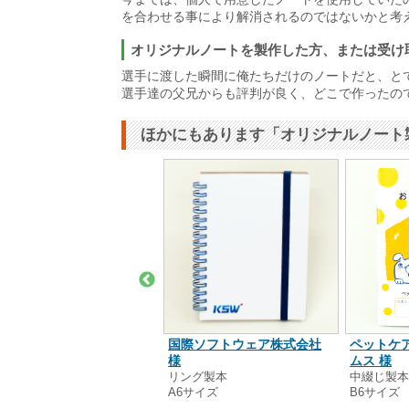
を合わせる事により解消されるのではないかと考
オリジナルノートを製作した方、または受け
選手に渡した瞬間に俺たちだけのノートだと、と
選手達の父兄からも評判が良く、どこで作ったの
ほかにもあります「オリジナルノート
ペットケ
株）YEAH education 様
国際ソフトウェア株式会社
ムス 様
シン製本
様
5サイズ
中綴じ製
リング製本
B6サイズ
A6サイズ