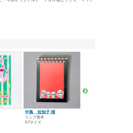
中島 佐知子 様
ウェルビーイングコミュ
リング製本
ティ 様
A7サイズ
中綴じ製本
A5サイズ