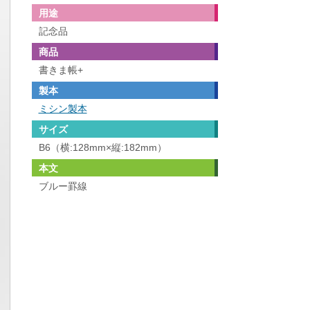
用途
記念品
商品
書きま帳+
製本
ミシン製本
サイズ
B6（横:128mm×縦:182mm）
本文
ブルー罫線