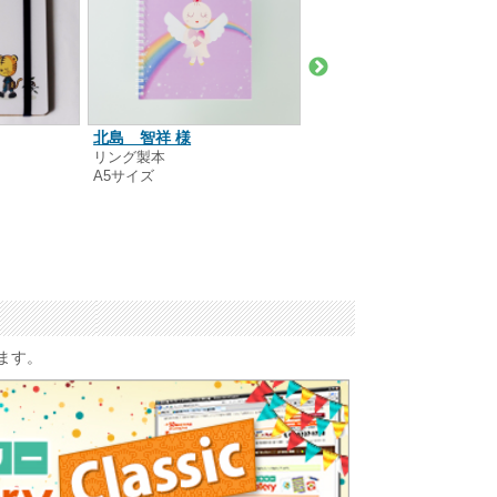
北島 智祥 様
tracolornce 様
リング製本
リング製本
A5サイズ
A6サイズ
います。