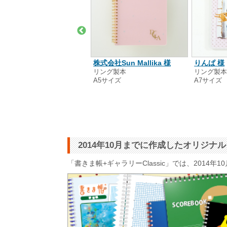
般社団法人WAFF 様
株式会社Sun Mallika 様
りんぱ 様
ロステープタイプ
リング製本
リング製
5サイズ
A5サイズ
A7サイズ
2014年10月までに作成したオリジ
「書きま帳+ギャラリーClassic」では、201