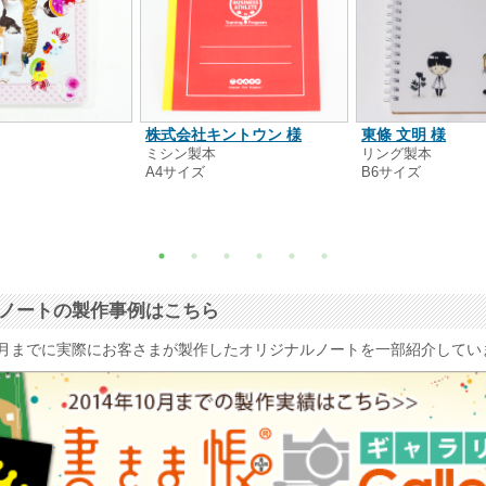
株式会社キントウン 様
東條 文明 様
本
ミシン製本
リング製本
A4サイズ
B6サイズ
ナルノートの製作事例はこちら
4年10月までに実際にお客さまが製作したオリジナルノートを一部紹介して