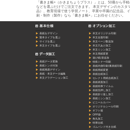
「書きま帳+（かきまちょうプラス）」とは、50冊から手
などを選ぶだけでご注文できます。 本文デザインのカスタ
品）、教育現場で使う学習ノート、卒業や卒園の記念品、イ
刷・制作（製作）なら「書きま帳+」にお任せください。
表紙をデザイン
本文オリジナル印刷
製本タイプを選ぶ
本文全面印刷
サイズを選ぶ
本文ページ数追加
本文タイプを選ぶ
本文穴あけ加工
本文ミシン加工
本文用紙変更
遊び紙/扉追加
表紙データ変換
特殊トナー印刷
表紙トンボ付加
表紙内側印刷/裏表紙印刷
表紙簡易デザイン
表紙用紙変更
表紙・本文データ編集
表紙合紙加工
本文グラデーション加工
セレクト用紙合紙加工
表紙表面加工
表紙特厚フイルム
表紙箔押し加工
表紙折り返し加工
表紙ミシン加工
ビニールカバー
オリジナルシール印刷
ギフト箱
OPP袋
角丸加工
特厚台紙
ゴムバンド付き台紙