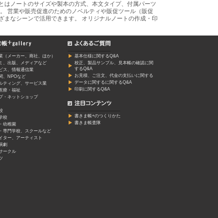
あとはノートのサイズや製本の方式、本文タイプ、付属パーツ
。 営業や販売促進のためのノベルティや販促ツール（販促
ざまなシーンで活用できます。 オリジナルノートの作成・印
業（メーカー、商社、ほか）
基本仕様に関するQ&A
ミ、出版、メディアなど
校正、製品サンプル、見本帳の確認に関
するQ&A
ービス、情報通信業
お見積、ご注文、代金の支払いに関する
関、NPOなど
データに関するに関するQ&A
ルティング、サービス業
印刷に関するQ&A
医療・福祉
プ・ネットショップ
校
書きま帳+のつくりかた
学校
書きま帳査隊
・幼稚園
・専門学校、スクールなど
イター、アーティスト
演劇
サークル
ツ