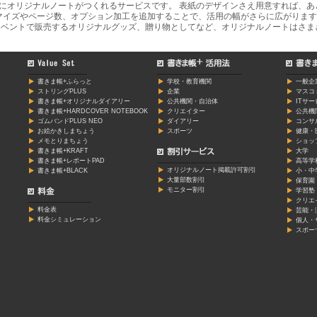
軽にオリジナルノートがつくれるサービスです。 表紙のデザインさえ用意すれば、
マイズやページ数、オプション加工を追加することで、活用の幅がさらに広がります
ベントで販売するオリジナルグッズ、贈り物としてなど、オリジナルノートはさま
書きま帳+ふらっと
学校・教育機関
一般企
ストリングPLUS
企業
マスコ
書きま帳+オリジナルダイアリー
公共機関・自治体
ITサ
書きま帳+HARDCOVER NOTEBOOK
クリエイター
公共機
ゴムバンドPLUS NEO
ダイアリー
コンサ
お絵かきしまちょう
スポーツ
健康・
メモとりまちょう
ショッ
書きま帳+KRAFT
大学
書きま帳+レポートPAD
高等学
オリジナルノート掲載許可割引
書きま帳+BLACK
小・中
大量部数割引
保育園
モニター割引
学習塾
クリエ
料金表
芸能・
料金シミュレーション
個人・
スポー