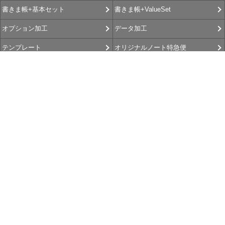
書きま帳+ValueSet
書きま帳+基本セット
データ加工
オプション加工
オリジナルノート特急便
テンプレート
書きま帳査隊
書きま帳+Gallery
選べるお支払方法
お客さま よろこびの声