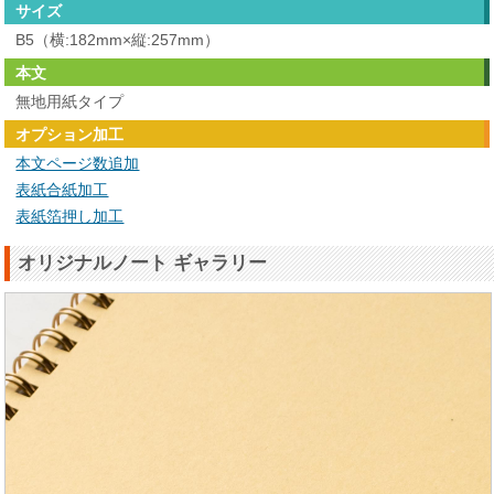
サイズ
B5（横:182mm×縦:257mm）
本文
無地用紙タイプ
オプション加工
本文ページ数追加
表紙合紙加工
表紙箔押し加工
オリジナルノート ギャラリー