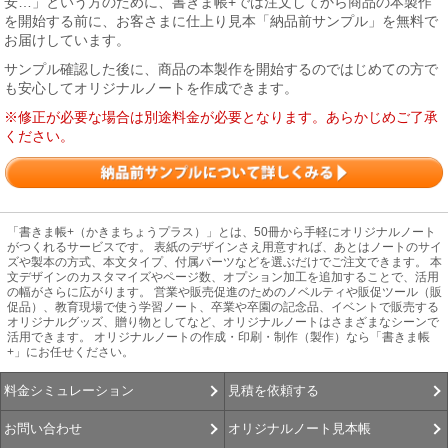
安…」という方のために、書きま帳+では注文してから商品の本製作
を開始する前に、お客さまに仕上り見本「納品前サンプル」を無料で
お届けしています。
サンプル確認した後に、商品の本製作を開始するのではじめての方で
も安心してオリジナルノートを作成できます。
※修正が必要な場合は別途料金が必要となります。あらかじめご了承
ください。
「書きま帳+（かきまちょうプラス）」とは、50冊から手軽にオリジナルノート
がつくれるサービスです。 表紙のデザインさえ用意すれば、あとはノートのサイ
ズや製本の方式、本文タイプ、付属パーツなどを選ぶだけでご注文できます。 本
文デザインのカスタマイズやページ数、オプション加工を追加することで、活用
の幅がさらに広がります。 営業や販売促進のためのノベルティや販促ツール（販
促品）、教育現場で使う学習ノート、卒業や卒園の記念品、イベントで販売する
オリジナルグッズ、贈り物としてなど、オリジナルノートはさまざまなシーンで
活用できます。 オリジナルノートの作成・印刷・制作（製作）なら「書きま帳
+」にお任せください。
見積を依頼する
料金シミュレーション
オリジナルノート見本帳
お問い合わせ