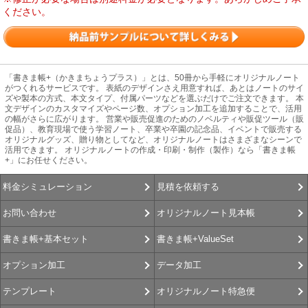
ください。
「書きま帳+（かきまちょうプラス）」とは、50冊から手軽にオリジナルノート
がつくれるサービスです。 表紙のデザインさえ用意すれば、あとはノートのサイ
ズや製本の方式、本文タイプ、付属パーツなどを選ぶだけでご注文できます。 本
文デザインのカスタマイズやページ数、オプション加工を追加することで、活用
の幅がさらに広がります。 営業や販売促進のためのノベルティや販促ツール（販
促品）、教育現場で使う学習ノート、卒業や卒園の記念品、イベントで販売する
オリジナルグッズ、贈り物としてなど、オリジナルノートはさまざまなシーンで
活用できます。 オリジナルノートの作成・印刷・制作（製作）なら「書きま帳
+」にお任せください。
見積を依頼する
料金シミュレーション
オリジナルノート見本帳
お問い合わせ
書きま帳+ValueSet
書きま帳+基本セット
データ加工
オプション加工
オリジナルノート特急便
テンプレート