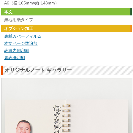
A6（横:105mm×縦:148mm）
本文
無地用紙タイプ
オプション加工
表紙カバーフィルム
本文ページ数追加
表紙内側印刷
裏表紙印刷
オリジナルノート ギャラリー