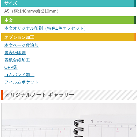
サイズ
A5（横:148mm×縦:210mm）
本文
本文オリジナル印刷（特色1色オフセット）
オプション加工
本文ページ数追加
裏表紙印刷
表紙合紙加工
OPP袋
ゴムバンド加工
フィルムポケット
オリジナルノート ギャラリー