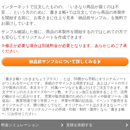
インターネットで注文したものの、「いきなり商品が届くのは不
安…」という方のために、書きま帳+では注文してから商品の本製作
を開始する前に、お客さまに仕上り見本「納品前サンプル」を無料で
お届けしています。
サンプル確認した後に、商品の本製作を開始するのではじめての方で
も安心してオリジナルノートを作成できます。
※修正が必要な場合は別途料金が必要となります。あらかじめご了承
ください。
「書きま帳+（かきまちょうプラス）」とは、50冊から手軽にオリジナルノート
がつくれるサービスです。 表紙のデザインさえ用意すれば、あとはノートのサイ
ズや製本の方式、本文タイプ、付属パーツなどを選ぶだけでご注文できます。 本
文デザインのカスタマイズやページ数、オプション加工を追加することで、活用
の幅がさらに広がります。 営業や販売促進のためのノベルティや販促ツール（販
促品）、教育現場で使う学習ノート、卒業や卒園の記念品、イベントで販売する
オリジナルグッズ、贈り物としてなど、オリジナルノートはさまざまなシーンで
活用できます。 オリジナルノートの作成・印刷・制作（製作）なら「書きま帳
+」にお任せください。
見積を依頼する
料金シミュレーション