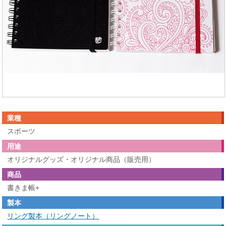
業種
スポーツ
用途
オリジナルグッズ・オリジナル商品（販売用）
商品
書きま帳+
製本
リング製本（リングノート）