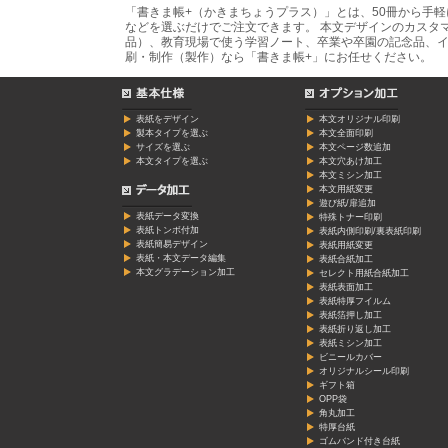
「書きま帳+（かきまちょうプラス）」とは、50冊から手
などを選ぶだけでご注文できます。 本文デザインのカスタ
品）、教育現場で使う学習ノート、卒業や卒園の記念品、イ
刷・制作（製作）なら「書きま帳+」にお任せください。
表紙をデザイン
本文オリジナル印刷
製本タイプを選ぶ
本文全面印刷
サイズを選ぶ
本文ページ数追加
本文タイプを選ぶ
本文穴あけ加工
本文ミシン加工
本文用紙変更
遊び紙/扉追加
表紙データ変換
特殊トナー印刷
表紙トンボ付加
表紙内側印刷/裏表紙印刷
表紙簡易デザイン
表紙用紙変更
表紙・本文データ編集
表紙合紙加工
本文グラデーション加工
セレクト用紙合紙加工
表紙表面加工
表紙特厚フイルム
表紙箔押し加工
表紙折り返し加工
表紙ミシン加工
ビニールカバー
オリジナルシール印刷
ギフト箱
OPP袋
角丸加工
特厚台紙
ゴムバンド付き台紙