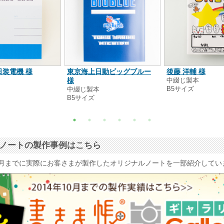
日装電機 様
東京海上日動ビッグブルー
後藤 洋輔 様
本
様
中綴じ製本
B5サイズ
中綴じ製本
B5サイズ
ナルノートの製作事例はこちら
4年10月までに実際にお客さまが製作したオリジナルノートを一部紹介して