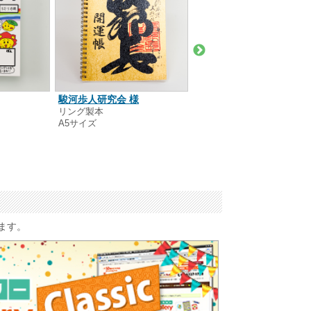
特定非営利活動法人侍学
駿河歩人研究会 様
スクオーラ今人 様
リング製本
A5サイズ
リング製本
A4サイズ
います。