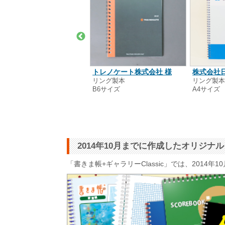
木 麻衣子 様
トレノケート株式会社 様
株式会社
綴じ製本
リング製本
リング製
5サイズ
B6サイズ
A4サイズ
2014年10月までに作成したオリジ
「書きま帳+ギャラリーClassic」では、201