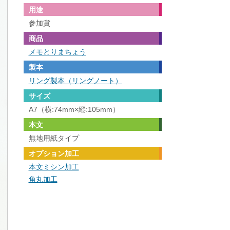
用途
参加賞
商品
メモとりまちょう
製本
リング製本（リングノート）
サイズ
A7（横:74mm×縦:105mm）
本文
無地用紙タイプ
オプション加工
本文ミシン加工
角丸加工