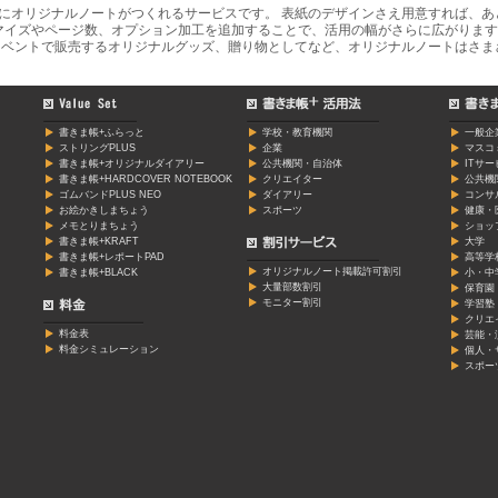
軽にオリジナルノートがつくれるサービスです。 表紙のデザインさえ用意すれば、
マイズやページ数、オプション加工を追加することで、活用の幅がさらに広がります
ベントで販売するオリジナルグッズ、贈り物としてなど、オリジナルノートはさま
書きま帳+ふらっと
学校・教育機関
一般企
ストリングPLUS
企業
マスコ
書きま帳+オリジナルダイアリー
公共機関・自治体
ITサ
書きま帳+HARDCOVER NOTEBOOK
クリエイター
公共機
ゴムバンドPLUS NEO
ダイアリー
コンサ
お絵かきしまちょう
スポーツ
健康・
メモとりまちょう
ショッ
書きま帳+KRAFT
大学
書きま帳+レポートPAD
高等学
オリジナルノート掲載許可割引
書きま帳+BLACK
小・中
大量部数割引
保育園
モニター割引
学習塾
クリエ
料金表
芸能・
料金シミュレーション
個人・
スポー