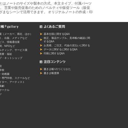
あとはノートのサイズや製本の方式、本文タイプ、付属パーツ
。 営業や販売促進のためのノベルティや販促ツール（販促
ざまなシーンで活用できます。 オリジナルノートの作成・印
業（メーカー、商社、ほか）
基本仕様に関するQ&A
ミ、出版、メディアなど
校正、製品サンプル、見本帳の確認に関
するQ&A
ービス、情報通信業
お見積、ご注文、代金の支払いに関する
関、NPOなど
データに関するに関するQ&A
ルティング、サービス業
印刷に関するQ&A
医療・福祉
プ・ネットショップ
校
書きま帳+のつくりかた
学校
書きま帳査隊
・幼稚園
・専門学校、スクールなど
イター、アーティスト
演劇
サークル
ツ