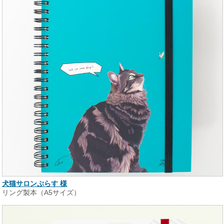
犬猫サロンぷらす 様
リング製本（A5サイズ）