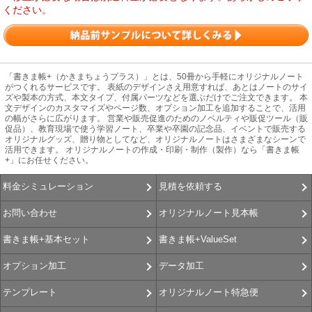
ください。
「書きま帳+（かきまちょうプラス）」とは、50冊から手軽にオリジナルノート
がつくれるサービスです。 表紙のデザインさえ用意すれば、あとはノートのサイ
ズや製本の方式、本文タイプ、付属パーツなどを選ぶだけでご注文できます。 本
文デザインのカスタマイズやページ数、オプション加工を追加することで、活用
の幅がさらに広がります。 営業や販売促進のためのノベルティや販促ツール（販
促品）、教育現場で使う学習ノート、卒業や卒園の記念品、イベントで販売する
オリジナルグッズ、贈り物としてなど、オリジナルノートはさまざまなシーンで
活用できます。 オリジナルノートの作成・印刷・制作（製作）なら「書きま帳
+」にお任せください。
見積を依頼する
料金シミュレーション
オリジナルノート見本帳
お問い合わせ
書きま帳+ValueSet
書きま帳+基本セット
データ加工
オプション加工
オリジナルノート特急便
テンプレート