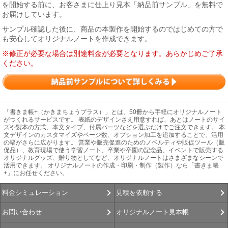
を開始する前に、お客さまに仕上り見本「納品前サンプル」を無料で
お届けしています。
サンプル確認した後に、商品の本製作を開始するのではじめての方で
も安心してオリジナルノートを作成できます。
※修正が必要な場合は別途料金が必要となります。あらかじめご了承
ください。
「書きま帳+（かきまちょうプラス）」とは、50冊から手軽にオリジナルノート
がつくれるサービスです。 表紙のデザインさえ用意すれば、あとはノートのサイ
ズや製本の方式、本文タイプ、付属パーツなどを選ぶだけでご注文できます。 本
文デザインのカスタマイズやページ数、オプション加工を追加することで、活用
の幅がさらに広がります。 営業や販売促進のためのノベルティや販促ツール（販
促品）、教育現場で使う学習ノート、卒業や卒園の記念品、イベントで販売する
オリジナルグッズ、贈り物としてなど、オリジナルノートはさまざまなシーンで
活用できます。 オリジナルノートの作成・印刷・制作（製作）なら「書きま帳
+」にお任せください。
見積を依頼する
料金シミュレーション
オリジナルノート見本帳
お問い合わせ