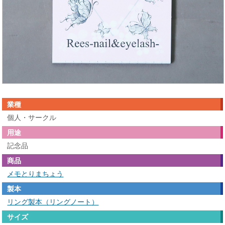
業種
個人・サークル
用途
記念品
商品
メモとりまちょう
製本
リング製本（リングノート）
サイズ