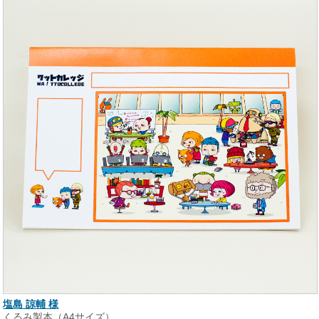
塩島 諒輔 様
くるみ製本（A4サイズ）