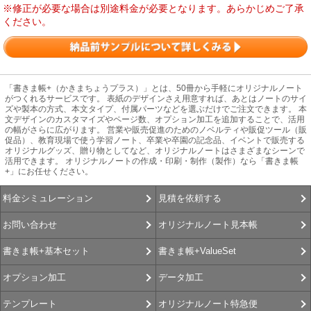
※修正が必要な場合は別途料金が必要となります。あらかじめご了承
ください。
「書きま帳+（かきまちょうプラス）」とは、50冊から手軽にオリジナルノート
がつくれるサービスです。 表紙のデザインさえ用意すれば、あとはノートのサイ
ズや製本の方式、本文タイプ、付属パーツなどを選ぶだけでご注文できます。 本
文デザインのカスタマイズやページ数、オプション加工を追加することで、活用
の幅がさらに広がります。 営業や販売促進のためのノベルティや販促ツール（販
促品）、教育現場で使う学習ノート、卒業や卒園の記念品、イベントで販売する
オリジナルグッズ、贈り物としてなど、オリジナルノートはさまざまなシーンで
活用できます。 オリジナルノートの作成・印刷・制作（製作）なら「書きま帳
+」にお任せください。
見積を依頼する
料金シミュレーション
オリジナルノート見本帳
お問い合わせ
書きま帳+ValueSet
書きま帳+基本セット
データ加工
オプション加工
オリジナルノート特急便
テンプレート