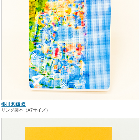
掛川 和輝 様
リング製本（A7サイズ）