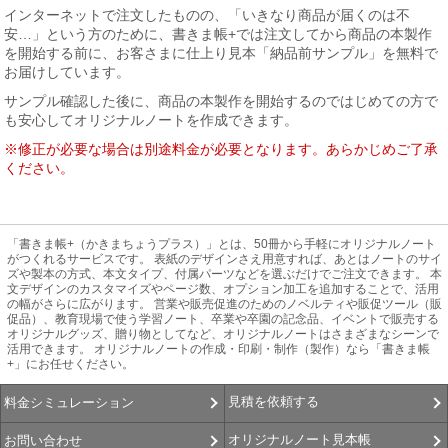
インターネットで注文したものの、「いきなり商品が届くのは不
安…」という方のために、書きま帳+では注文してから商品の本製作
を開始する前に、お客さまに仕上り見本「納品前サンプル」を無料で
お届けしています。
サンプル確認した後に、商品の本製作を開始するのではじめての方で
も安心してオリジナルノートを作成できます。
※修正が必要な場合は別途料金が必要となります。あらかじめご了承
ください。
「書きま帳+（かきまちょうプラス）」とは、50冊から手軽にオリジナルノート
がつくれるサービスです。 表紙のデザインさえ用意すれば、あとはノートのサイ
ズや製本の方式、本文タイプ、付属パーツなどを選ぶだけでご注文できます。 本
文デザインのカスタマイズやページ数、オプション加工を追加することで、活用
の幅がさらに広がります。 営業や販売促進のためのノベルティや販促ツール（販
促品）、教育現場で使う学習ノート、卒業や卒園の記念品、イベントで販売する
オリジナルグッズ、贈り物としてなど、オリジナルノートはさまざまなシーンで
活用できます。 オリジナルノートの作成・印刷・制作（製作）なら「書きま帳
+」にお任せください。
見積を依頼する
料金シミュレーション
オリジナルノート見本帳
お問い合わせ