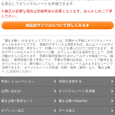
も安心してオリジナルノートを作成できます。
※修正が必要な場合は別途料金が必要となります。あらかじめご了承
ください。
「書きま帳+（かきまちょうプラス）」とは、50冊から手軽にオリジナルノート
がつくれるサービスです。 表紙のデザインさえ用意すれば、あとはノートのサイ
ズや製本の方式、本文タイプ、付属パーツなどを選ぶだけでご注文できます。 本
文デザインのカスタマイズやページ数、オプション加工を追加することで、活用
の幅がさらに広がります。 営業や販売促進のためのノベルティや販促ツール（販
促品）、教育現場で使う学習ノート、卒業や卒園の記念品、イベントで販売する
オリジナルグッズ、贈り物としてなど、オリジナルノートはさまざまなシーンで
活用できます。 オリジナルノートの作成・印刷・制作（製作）なら「書きま帳
+」にお任せください。
見積を依頼する
料金シミュレーション
オリジナルノート見本帳
お問い合わせ
書きま帳+ValueSet
書きま帳+基本セット
データ加工
オプション加工