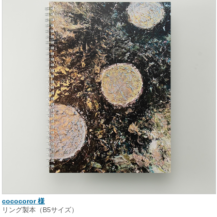
cococoror 様
リング製本（B5サイズ）