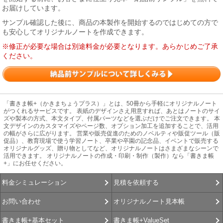
お届けしています。
サンプル確認した後に、商品の本製作を開始するのではじめての方で
も安心してオリジナルノートを作成できます。
※修正が必要な場合は別途料金が必要となります。あらかじめご了承
ください。
「書きま帳+（かきまちょうプラス）」とは、50冊から手軽にオリジナルノート
がつくれるサービスです。 表紙のデザインさえ用意すれば、あとはノートのサイ
ズや製本の方式、本文タイプ、付属パーツなどを選ぶだけでご注文できます。 本
文デザインのカスタマイズやページ数、オプション加工を追加することで、活用
の幅がさらに広がります。 営業や販売促進のためのノベルティや販促ツール（販
促品）、教育現場で使う学習ノート、卒業や卒園の記念品、イベントで販売する
オリジナルグッズ、贈り物としてなど、オリジナルノートはさまざまなシーンで
活用できます。 オリジナルノートの作成・印刷・制作（製作）なら「書きま帳
+」にお任せください。
見積を依頼する
料金シミュレーション
オリジナルノート見本帳
お問い合わせ
書きま帳+ValueSet
書きま帳+基本セット