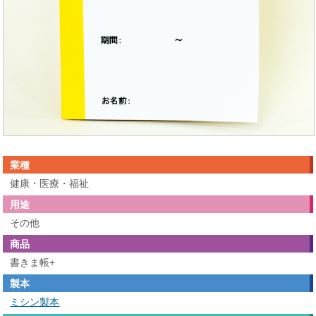
業種
健康・医療・福祉
用途
その他
商品
書きま帳+
製本
ミシン製本