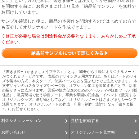
安…」という方のために、書きま帳+では注文してから商品の本製作
を開始する前に、お客さまに仕上り見本「納品前サンプル」を無料で
お届けしています。
サンプル確認した後に、商品の本製作を開始するのではじめての方で
も安心してオリジナルノートを作成できます。
※修正が必要な場合は別途料金が必要となります。あらかじめご了承
ください。
「書きま帳+（かきまちょうプラス）」とは、50冊から手軽にオリジナルノート
がつくれるサービスです。 表紙のデザインさえ用意すれば、あとはノートのサイ
ズや製本の方式、本文タイプ、付属パーツなどを選ぶだけでご注文できます。 本
文デザインのカスタマイズやページ数、オプション加工を追加することで、活用
の幅がさらに広がります。 営業や販売促進のためのノベルティや販促ツール（販
促品）、教育現場で使う学習ノート、卒業や卒園の記念品、イベントで販売する
オリジナルグッズ、贈り物としてなど、オリジナルノートはさまざまなシーンで
活用できます。 オリジナルノートの作成・印刷・制作（製作）なら「書きま帳
+」にお任せください。
見積を依頼する
料金シミュレーション
オリジナルノート見本帳
お問い合わせ