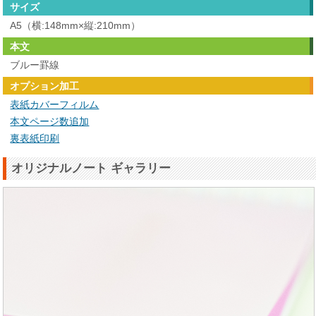
サイズ
A5（横:148mm×縦:210mm）
本文
ブルー罫線
オプション加工
表紙カバーフィルム
本文ページ数追加
裏表紙印刷
オリジナルノート ギャラリー