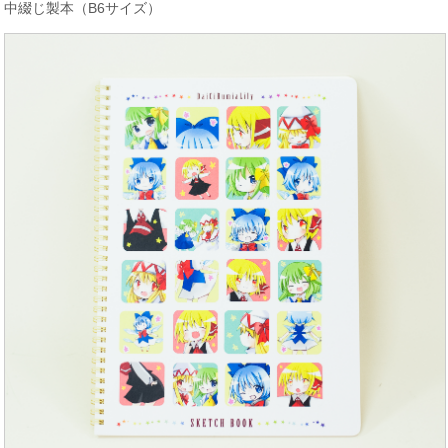
中綴じ製本（B6サイズ）