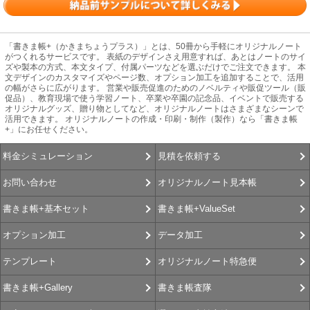
「書きま帳+（かきまちょうプラス）」とは、50冊から手軽にオリジナルノート
がつくれるサービスです。 表紙のデザインさえ用意すれば、あとはノートのサイ
ズや製本の方式、本文タイプ、付属パーツなどを選ぶだけでご注文できます。 本
文デザインのカスタマイズやページ数、オプション加工を追加することで、活用
の幅がさらに広がります。 営業や販売促進のためのノベルティや販促ツール（販
促品）、教育現場で使う学習ノート、卒業や卒園の記念品、イベントで販売する
オリジナルグッズ、贈り物としてなど、オリジナルノートはさまざまなシーンで
活用できます。 オリジナルノートの作成・印刷・制作（製作）なら「書きま帳
+」にお任せください。
見積を依頼する
料金シミュレーション
オリジナルノート見本帳
お問い合わせ
書きま帳+ValueSet
書きま帳+基本セット
データ加工
オプション加工
オリジナルノート特急便
テンプレート
書きま帳査隊
書きま帳+Gallery