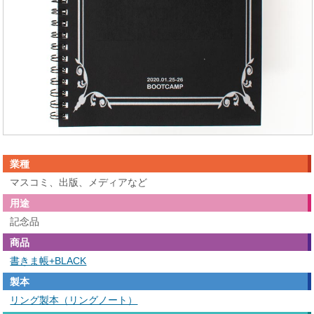
業種
マスコミ、出版、メディアなど
用途
記念品
商品
書きま帳+BLACK
製本
リング製本（リングノート）