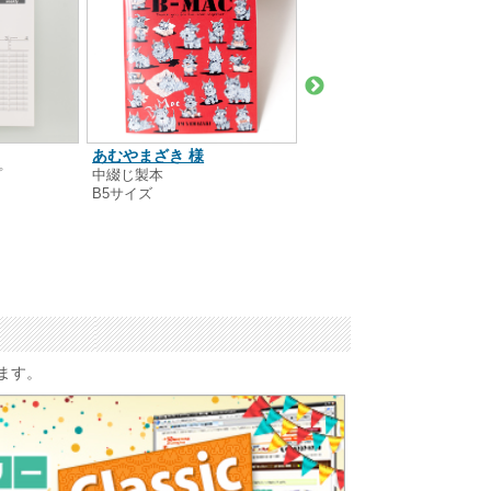
あむやまざき 様
藪上 陽子 様
中綴じ製本
プ
中綴じ製本
B5サイズ
B5サイズ
います。