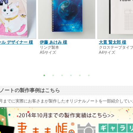
ル デザイナー 様
伊藤 あけみ 様
大貫 賢太郎 様
本
リング製本
クロステープタイ
A5サイズ
A4サイズ
ナルノートの製作事例はこちら
4年10月までに実際にお客さまが製作したオリジナルノートを一部紹介して