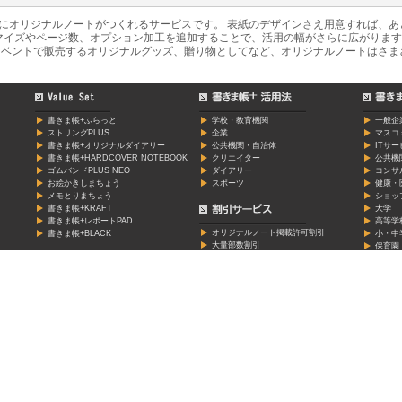
軽にオリジナルノートがつくれるサービスです。 表紙のデザインさえ用意すれば、
マイズやページ数、オプション加工を追加することで、活用の幅がさらに広がります
ベントで販売するオリジナルグッズ、贈り物としてなど、オリジナルノートはさま
書きま帳+ふらっと
学校・教育機関
一般企
ストリングPLUS
企業
マスコ
書きま帳+オリジナルダイアリー
公共機関・自治体
ITサ
書きま帳+HARDCOVER NOTEBOOK
クリエイター
公共機
ゴムバンドPLUS NEO
ダイアリー
コンサ
お絵かきしまちょう
スポーツ
健康・
メモとりまちょう
ショッ
書きま帳+KRAFT
大学
書きま帳+レポートPAD
高等学
オリジナルノート掲載許可割引
書きま帳+BLACK
小・中
大量部数割引
保育園
モニター割引
学習塾
クリエ
料金表
芸能・
料金シミュレーション
個人・
スポー