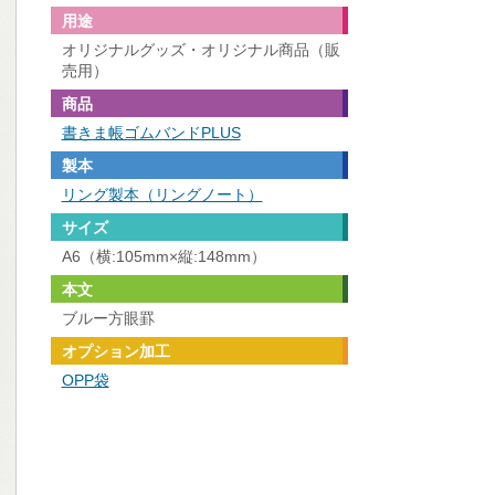
用途
オリジナルグッズ・オリジナル商品（販
売用）
商品
書きま帳ゴムバンドPLUS
製本
リング製本（リングノート）
サイズ
A6（横:105mm×縦:148mm）
本文
ブルー方眼罫
オプション加工
OPP袋