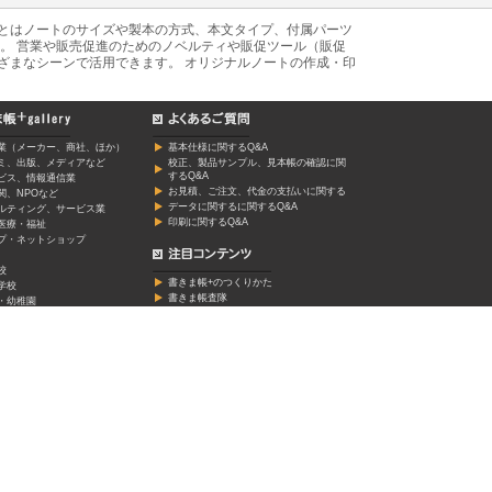
あとはノートのサイズや製本の方式、本文タイプ、付属パーツ
。 営業や販売促進のためのノベルティや販促ツール（販促
ざまなシーンで活用できます。 オリジナルノートの作成・印
業（メーカー、商社、ほか）
基本仕様に関するQ&A
ミ、出版、メディアなど
校正、製品サンプル、見本帳の確認に関
するQ&A
ービス、情報通信業
お見積、ご注文、代金の支払いに関する
関、NPOなど
データに関するに関するQ&A
ルティング、サービス業
印刷に関するQ&A
医療・福祉
プ・ネットショップ
校
書きま帳+のつくりかた
学校
書きま帳査隊
・幼稚園
・専門学校、スクールなど
イター、アーティスト
演劇
サークル
ツ