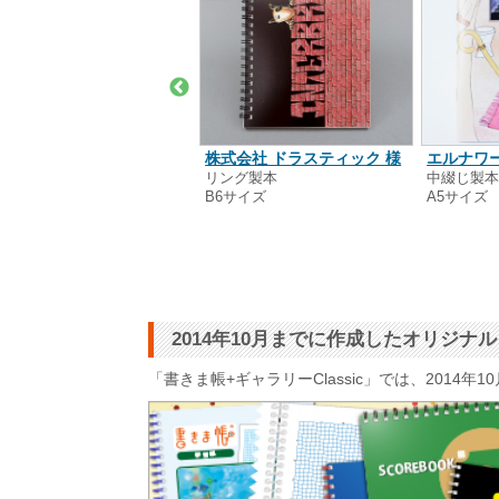
絵工房くずゆ 侑 様
株式会社 ドラスティック 様
エルナワー
シン製本
リング製本
中綴じ製
6サイズ
B6サイズ
A5サイズ
2014年10月までに作成したオリジ
「書きま帳+ギャラリーClassic」では、201