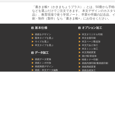
「書きま帳+（かきまちょうプラス）」とは、50冊から手
などを選ぶだけでご注文できます。 本文デザインのカスタ
品）、教育現場で使う学習ノート、卒業や卒園の記念品、イ
刷・制作（製作）なら「書きま帳+」にお任せください。
表紙をデザイン
本文オリジナル印刷
製本タイプを選ぶ
本文全面印刷
サイズを選ぶ
本文ページ数追加
本文タイプを選ぶ
本文穴あけ加工
本文ミシン加工
本文用紙変更
遊び紙/扉追加
表紙データ変換
特殊トナー印刷
表紙トンボ付加
表紙内側印刷/裏表紙印刷
表紙簡易デザイン
表紙用紙変更
表紙・本文データ編集
表紙合紙加工
本文グラデーション加工
セレクト用紙合紙加工
表紙表面加工
表紙特厚フイルム
表紙箔押し加工
表紙折り返し加工
表紙ミシン加工
ビニールカバー
オリジナルシール印刷
ギフト箱
OPP袋
角丸加工
特厚台紙