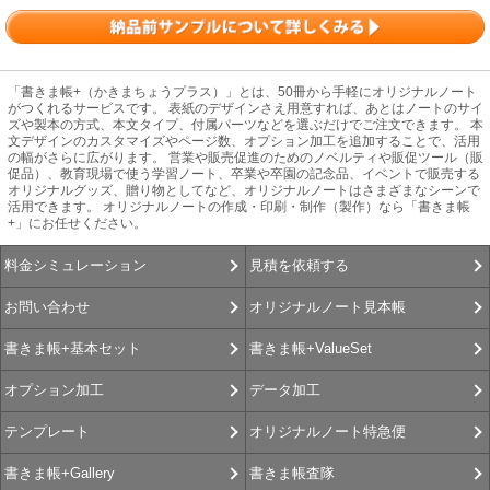
「書きま帳+（かきまちょうプラス）」とは、50冊から手軽にオリジナルノート
がつくれるサービスです。 表紙のデザインさえ用意すれば、あとはノートのサイ
ズや製本の方式、本文タイプ、付属パーツなどを選ぶだけでご注文できます。 本
文デザインのカスタマイズやページ数、オプション加工を追加することで、活用
の幅がさらに広がります。 営業や販売促進のためのノベルティや販促ツール（販
促品）、教育現場で使う学習ノート、卒業や卒園の記念品、イベントで販売する
オリジナルグッズ、贈り物としてなど、オリジナルノートはさまざまなシーンで
活用できます。 オリジナルノートの作成・印刷・制作（製作）なら「書きま帳
+」にお任せください。
見積を依頼する
料金シミュレーション
オリジナルノート見本帳
お問い合わせ
書きま帳+ValueSet
書きま帳+基本セット
データ加工
オプション加工
オリジナルノート特急便
テンプレート
書きま帳査隊
書きま帳+Gallery