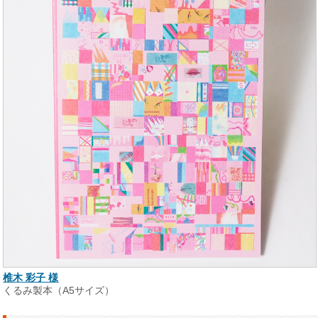
椎木 彩子 様
くるみ製本（A5サイズ）