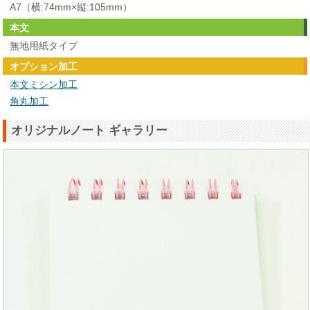
A7（横:74mm×縦:105mm）
本文
無地用紙タイプ
オプション加工
本文ミシン加工
角丸加工
オリジナルノート ギャラリー