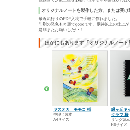
オリジナルノートを製作した方、または受け
最近流行りのPDF入稿で手軽に作れました。
印刷の発色も奇麗でgoodです。期待以上の仕上
是非またお願いしたい！
ほかにもあります「オリジナルノート
式会社野上技研 様
ヤスオカ モモコ 様
緑ヶ丘キ
ング製本
中綴じ製本
クラブ 様
5サイズ
A4サイズ
リング製
B6サイズ