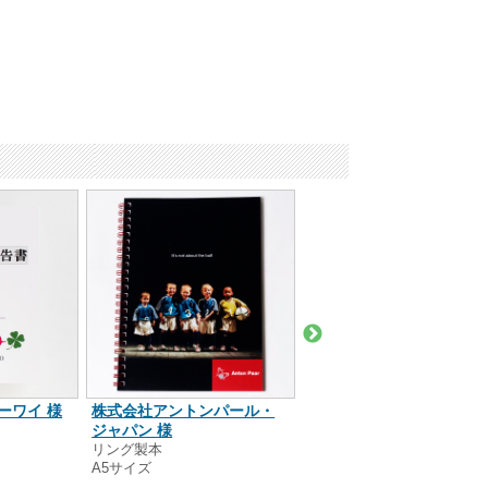
ーワイ 様
株式会社アントンパール・
Bakery＆Table 様
ジャパン 様
リング製本
A6サイズ
リング製本
A5サイズ