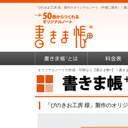
「ぴのきお工房 様」製作のオリジナルノート（中綴じ製本）｜書
オリジナルノートの作成・印刷なら【書きま帳+】
>
書き
「ぴのきお工房 様」製作のオリ