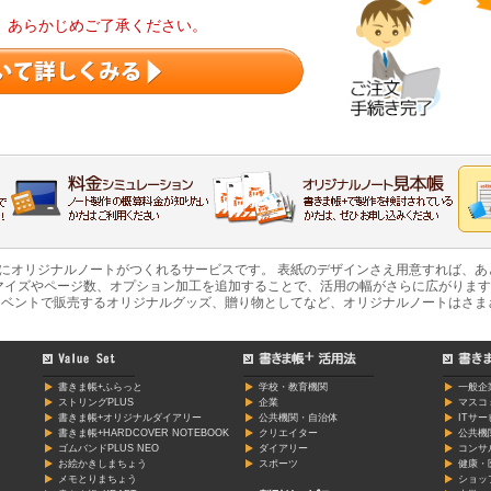
。あらかじめご了承ください。
軽にオリジナルノートがつくれるサービスです。 表紙のデザインさえ用意すれば、
マイズやページ数、オプション加工を追加することで、活用の幅がさらに広がります
ベントで販売するオリジナルグッズ、贈り物としてなど、オリジナルノートはさま
書きま帳+ふらっと
学校・教育機関
一般企
ストリングPLUS
企業
マスコ
書きま帳+オリジナルダイアリー
公共機関・自治体
ITサ
書きま帳+HARDCOVER NOTEBOOK
クリエイター
公共機
ゴムバンドPLUS NEO
ダイアリー
コンサ
お絵かきしまちょう
スポーツ
健康・
メモとりまちょう
ショッ