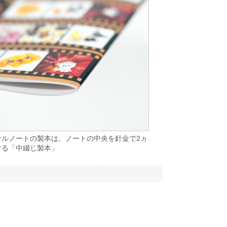
ナルノートの製本は、ノートの中央を針金で2ヵ
する「中綴じ製本」