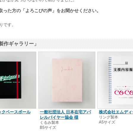
取った方の「よろこびの声」をお聞かせください。
がりです。
製作ギャラリー」
ックベースボール
一般社団法人 日本在宅アパ
株式会社エムディ
レルバイヤー協会 様
リング製本
A5サイズ
本
くるみ製本
B5サイズ