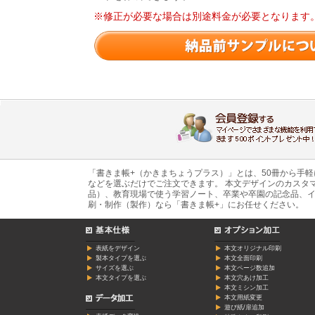
※修正が必要な場合は別途料金が必要となります
「書きま帳+（かきまちょうプラス）」とは、50冊から手
などを選ぶだけでご注文できます。 本文デザインのカスタ
品）、教育現場で使う学習ノート、卒業や卒園の記念品、イ
刷・制作（製作）なら「書きま帳+」にお任せください。
表紙をデザイン
本文オリジナル印刷
製本タイプを選ぶ
本文全面印刷
サイズを選ぶ
本文ページ数追加
本文タイプを選ぶ
本文穴あけ加工
本文ミシン加工
本文用紙変更
遊び紙/扉追加