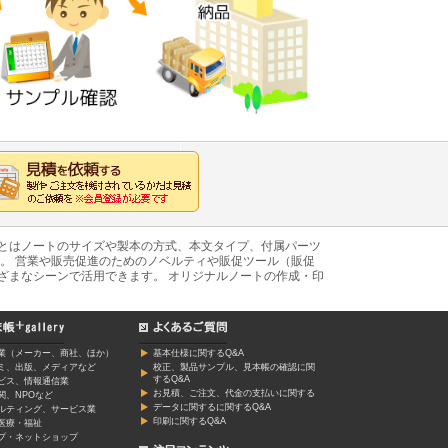
あとはノートのサイズや製本の方式、本文タイプ、付属パーツ
。 営業や販売促進のためのノベルティや販促ツール（販促
ざまなシーンで活用できます。 オリジナルノートの作成・印
業（メーカー、商社、ほか）
基本仕様に関するQ&A
ミ、出版、メディアなど
校正、製品サンプル、見本帳の確認に関
するQ&A
ービス、情報通信業
お見積、ご注文、代金の支払いに関する
関、NPOなど
データに関するに関するQ&A
ルティング、サービス業
印刷に関するQ&A
医療・福祉
プ・ネットショップ