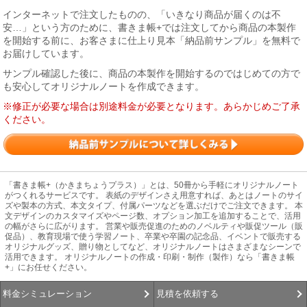
インターネットで注文したものの、「いきなり商品が届くのは不
安…」という方のために、書きま帳+では注文してから商品の本製作
を開始する前に、お客さまに仕上り見本「納品前サンプル」を無料で
お届けしています。
サンプル確認した後に、商品の本製作を開始するのではじめての方で
も安心してオリジナルノートを作成できます。
※修正が必要な場合は別途料金が必要となります。あらかじめご了承
ください。
「書きま帳+（かきまちょうプラス）」とは、50冊から手軽にオリジナルノート
がつくれるサービスです。 表紙のデザインさえ用意すれば、あとはノートのサイ
ズや製本の方式、本文タイプ、付属パーツなどを選ぶだけでご注文できます。 本
文デザインのカスタマイズやページ数、オプション加工を追加することで、活用
の幅がさらに広がります。 営業や販売促進のためのノベルティや販促ツール（販
促品）、教育現場で使う学習ノート、卒業や卒園の記念品、イベントで販売する
オリジナルグッズ、贈り物としてなど、オリジナルノートはさまざまなシーンで
活用できます。 オリジナルノートの作成・印刷・制作（製作）なら「書きま帳
+」にお任せください。
見積を依頼する
料金シミュレーション