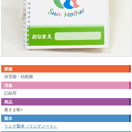
業種
保育園・幼稚園
用途
記録用
商品
書きま帳+
製本
リング製本（リングノート）