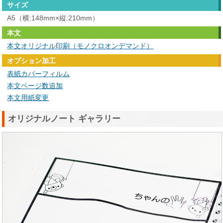
サイズ
A5（横:148mm×縦:210mm）
本文
本文オリジナル印刷（モノクロオンデマンド）
オプション加工
表紙カバーフィルム
本文ページ数追加
本文用紙変更
オリジナルノート ギャラリー