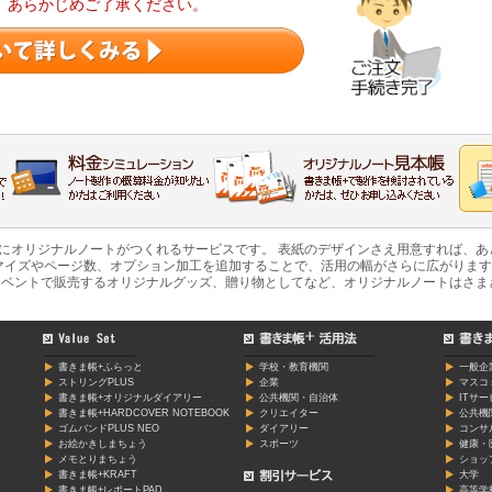
。あらかじめご了承ください。
軽にオリジナルノートがつくれるサービスです。 表紙のデザインさえ用意すれば、
マイズやページ数、オプション加工を追加することで、活用の幅がさらに広がります
ベントで販売するオリジナルグッズ、贈り物としてなど、オリジナルノートはさま
書きま帳+ふらっと
学校・教育機関
一般企
ストリングPLUS
企業
マスコ
書きま帳+オリジナルダイアリー
公共機関・自治体
ITサ
書きま帳+HARDCOVER NOTEBOOK
クリエイター
公共機
ゴムバンドPLUS NEO
ダイアリー
コンサ
お絵かきしまちょう
スポーツ
健康・
メモとりまちょう
ショッ
書きま帳+KRAFT
大学
書きま帳+レポートPAD
高等学