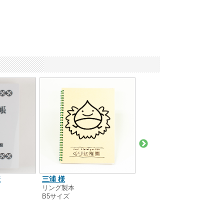
介護福祉サービスゆうゆ
様
三浦 様
様
リング製本
B5サイズ
中綴じ製本
変形サイズ