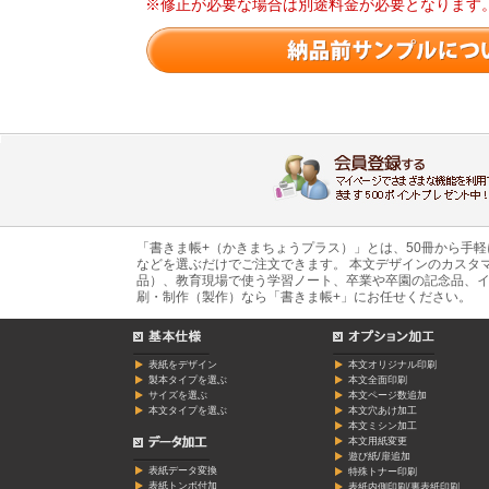
※修正が必要な場合は別途料金が必要となります
「書きま帳+（かきまちょうプラス）」とは、50冊から手
などを選ぶだけでご注文できます。 本文デザインのカスタ
品）、教育現場で使う学習ノート、卒業や卒園の記念品、イ
刷・制作（製作）なら「書きま帳+」にお任せください。
表紙をデザイン
本文オリジナル印刷
製本タイプを選ぶ
本文全面印刷
サイズを選ぶ
本文ページ数追加
本文タイプを選ぶ
本文穴あけ加工
本文ミシン加工
本文用紙変更
遊び紙/扉追加
表紙データ変換
特殊トナー印刷
表紙トンボ付加
表紙内側印刷/裏表紙印刷