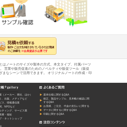
あとはノートのサイズや製本の方式、本文タイプ、付属パーツ
。 営業や販売促進のためのノベルティや販促ツール（販促
ざまなシーンで活用できます。 オリジナルノートの作成・印
業（メーカー、商社、ほか）
基本仕様に関するQ&A
ミ、出版、メディアなど
校正、製品サンプル、見本帳の確認に関
するQ&A
ービス、情報通信業
お見積、ご注文、代金の支払いに関する
関、NPOなど
データに関するに関するQ&A
ルティング、サービス業
印刷に関するQ&A
医療・福祉
プ・ネットショップ
校