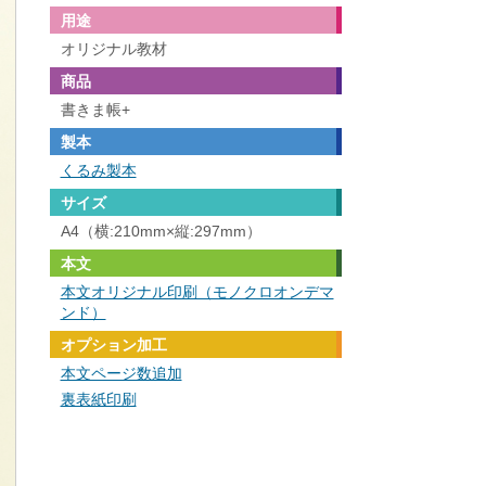
用途
オリジナル教材
商品
書きま帳+
製本
くるみ製本
サイズ
A4（横:210mm×縦:297mm）
本文
本文オリジナル印刷（モノクロオンデマ
ンド）
オプション加工
本文ページ数追加
裏表紙印刷