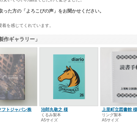
取った方の「よろこびの声」をお聞かせください。
愛着を感じてくれています。
製作ギャラリー」
ソフトジャパン株
治郎丸敬之 様
上里町立図書館 
くるみ製本
リング製本
A5サイズ
A5サイズ
本