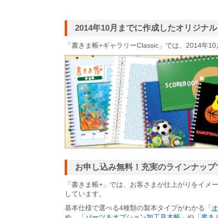
2014年10月までに作成したオリジ
「書きま帳+ギャラリーClassic」では、201
お申し込み無料！充実のラインナップ
「書きま帳+」では、お客さまが仕上がりをイメ
しています。
基本仕様で選べる4種類の製本タイプがわかる「
め、「
パーツ＆オプション加工見本帳
」や「
書きま