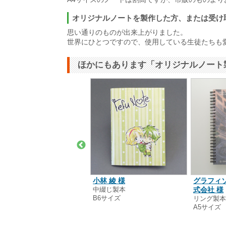
オリジナルノートを製作した方、または受け
思い通りのものが出来上がりました。
世界にひとつですので、使用している生徒たちも
ほかにもあります「オリジナルノート
尾 安彦 様
小林 綾 様
グラフィ
綴じ製本
中綴じ製本
式会社 様
5サイズ
B6サイズ
リング製
A5サイズ