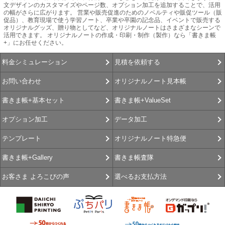
文デザインのカスタマイズやページ数、オプション加工を追加することで、活用
の幅がさらに広がります。 営業や販売促進のためのノベルティや販促ツール（販
促品）、教育現場で使う学習ノート、卒業や卒園の記念品、イベントで販売する
オリジナルグッズ、贈り物としてなど、オリジナルノートはさまざまなシーンで
活用できます。 オリジナルノートの作成・印刷・制作（製作）なら「書きま帳
+」にお任せください。
見積を依頼する
料金シミュレーション
オリジナルノート見本帳
お問い合わせ
書きま帳+ValueSet
書きま帳+基本セット
データ加工
オプション加工
オリジナルノート特急便
テンプレート
書きま帳査隊
書きま帳+Gallery
選べるお支払方法
お客さま よろこびの声