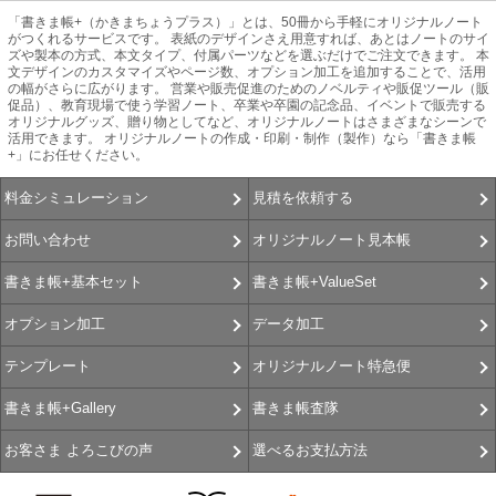
「書きま帳+（かきまちょうプラス）」とは、50冊から手軽にオリジナルノート
がつくれるサービスです。 表紙のデザインさえ用意すれば、あとはノートのサイ
ズや製本の方式、本文タイプ、付属パーツなどを選ぶだけでご注文できます。 本
文デザインのカスタマイズやページ数、オプション加工を追加することで、活用
の幅がさらに広がります。 営業や販売促進のためのノベルティや販促ツール（販
促品）、教育現場で使う学習ノート、卒業や卒園の記念品、イベントで販売する
オリジナルグッズ、贈り物としてなど、オリジナルノートはさまざまなシーンで
活用できます。 オリジナルノートの作成・印刷・制作（製作）なら「書きま帳
+」にお任せください。
見積を依頼する
料金シミュレーション
オリジナルノート見本帳
お問い合わせ
書きま帳+ValueSet
書きま帳+基本セット
データ加工
オプション加工
オリジナルノート特急便
テンプレート
書きま帳査隊
書きま帳+Gallery
選べるお支払方法
お客さま よろこびの声