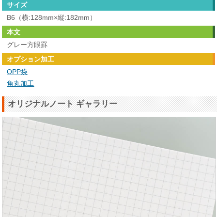
サイズ
B6（横:128mm×縦:182mm）
本文
グレー方眼罫
オプション加工
OPP袋
角丸加工
オリジナルノート ギャラリー