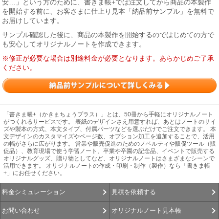
安…」という方のために、書きま帳+では注文してから商品の本製作
を開始する前に、お客さまに仕上り見本「納品前サンプル」を無料で
お届けしています。
サンプル確認した後に、商品の本製作を開始するのではじめての方で
も安心してオリジナルノートを作成できます。
※修正が必要な場合は別途料金が必要となります。あらかじめご了承
ください。
「書きま帳+（かきまちょうプラス）」とは、50冊から手軽にオリジナルノート
がつくれるサービスです。 表紙のデザインさえ用意すれば、あとはノートのサイ
ズや製本の方式、本文タイプ、付属パーツなどを選ぶだけでご注文できます。 本
文デザインのカスタマイズやページ数、オプション加工を追加することで、活用
の幅がさらに広がります。 営業や販売促進のためのノベルティや販促ツール（販
促品）、教育現場で使う学習ノート、卒業や卒園の記念品、イベントで販売する
オリジナルグッズ、贈り物としてなど、オリジナルノートはさまざまなシーンで
活用できます。 オリジナルノートの作成・印刷・制作（製作）なら「書きま帳
+」にお任せください。
見積を依頼する
料金シミュレーション
オリジナルノート見本帳
お問い合わせ