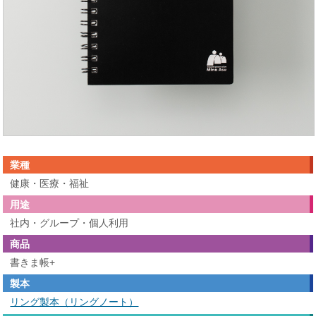
業種
健康・医療・福祉
用途
社内・グループ・個人利用
商品
書きま帳+
製本
リング製本（リングノート）