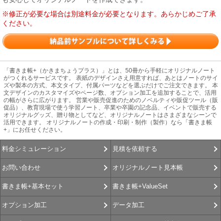
※修正が必要な場合は別途料金が必要となります。あらかじめご了承
ください。
「書きま帳+（かきまちょうプラス）」とは、50冊から手軽にオリジナルノート
がつくれるサービスです。 表紙のデザインさえ用意すれば、あとはノートのサイ
ズや製本の方式、本文タイプ、付属パーツなどを選ぶだけでご注文できます。 本
文デザインのカスタマイズやページ数、オプション加工を追加することで、活用
の幅がさらに広がります。 営業や販売促進のためのノベルティや販促ツール（販
促品）、教育現場で使う学習ノート、卒業や卒園の記念品、イベントで販売する
オリジナルグッズ、贈り物としてなど、オリジナルノートはさまざまなシーンで
活用できます。 オリジナルノートの作成・印刷・制作（製作）なら「書きま帳
+」にお任せください。
見積を依頼する
料金シミュレーション
オリジナルノート見本帳
お問い合わせ
書きま帳+ValueSet
書きま帳+基本セット
データ加工
オプション加工