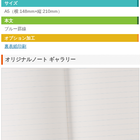
サイズ
A5（横:148mm×縦:210mm）
本文
ブルー罫線
オプション加工
裏表紙印刷
オリジナルノート ギャラリー