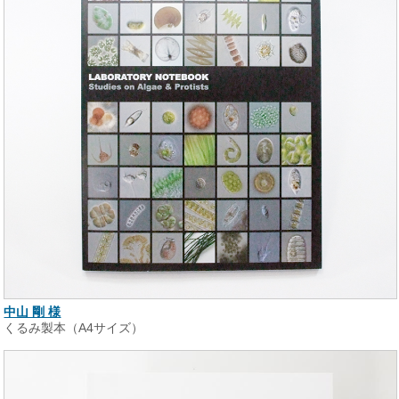
中山 剛 様
くるみ製本（A4サイズ）