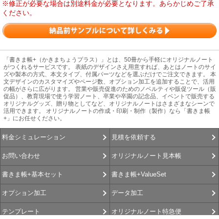
※修正が必要な場合は別途料金が必要となります。あらかじめご了承
ください。
「書きま帳+（かきまちょうプラス）」とは、50冊から手軽にオリジナルノート
がつくれるサービスです。 表紙のデザインさえ用意すれば、あとはノートのサイ
ズや製本の方式、本文タイプ、付属パーツなどを選ぶだけでご注文できます。 本
文デザインのカスタマイズやページ数、オプション加工を追加することで、活用
の幅がさらに広がります。 営業や販売促進のためのノベルティや販促ツール（販
促品）、教育現場で使う学習ノート、卒業や卒園の記念品、イベントで販売する
オリジナルグッズ、贈り物としてなど、オリジナルノートはさまざまなシーンで
活用できます。 オリジナルノートの作成・印刷・制作（製作）なら「書きま帳
+」にお任せください。
見積を依頼する
料金シミュレーション
オリジナルノート見本帳
お問い合わせ
書きま帳+ValueSet
書きま帳+基本セット
データ加工
オプション加工
オリジナルノート特急便
テンプレート