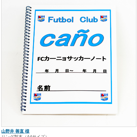
山野井 善直 様
リング製本（A4サイズ）