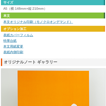
サイズ
A5（横:148mm×縦:210mm）
本文
本文オリジナル印刷（モノクロオンデマンド）
オプション加工
表紙カバーフィルム
特厚台紙
本文用紙変更
表紙内側印刷
オリジナルノート ギャラリー