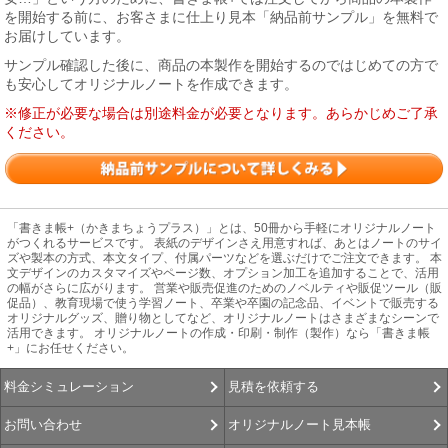
を開始する前に、お客さまに仕上り見本「納品前サンプル」を無料で
お届けしています。
サンプル確認した後に、商品の本製作を開始するのではじめての方で
も安心してオリジナルノートを作成できます。
※修正が必要な場合は別途料金が必要となります。あらかじめご了承
ください。
「書きま帳+（かきまちょうプラス）」とは、50冊から手軽にオリジナルノート
がつくれるサービスです。 表紙のデザインさえ用意すれば、あとはノートのサイ
ズや製本の方式、本文タイプ、付属パーツなどを選ぶだけでご注文できます。 本
文デザインのカスタマイズやページ数、オプション加工を追加することで、活用
の幅がさらに広がります。 営業や販売促進のためのノベルティや販促ツール（販
促品）、教育現場で使う学習ノート、卒業や卒園の記念品、イベントで販売する
オリジナルグッズ、贈り物としてなど、オリジナルノートはさまざまなシーンで
活用できます。 オリジナルノートの作成・印刷・制作（製作）なら「書きま帳
+」にお任せください。
見積を依頼する
料金シミュレーション
オリジナルノート見本帳
お問い合わせ