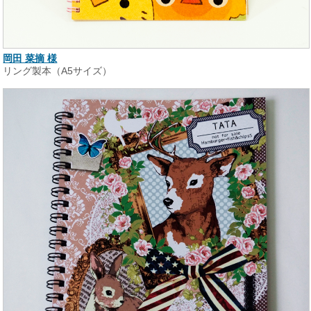
岡田 菜摘 様
リング製本（A5サイズ）