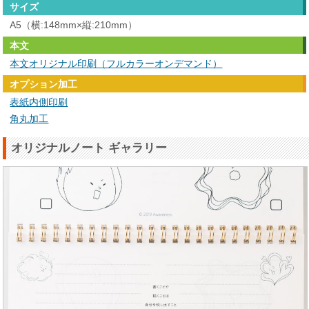
サイズ
A5（横:148mm×縦:210mm）
本文
本文オリジナル印刷（フルカラーオンデマンド）
オプション加工
表紙内側印刷
角丸加工
オリジナルノート ギャラリー