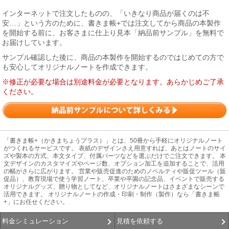
インターネットで注文したものの、「いきなり商品が届くのは不
安…」という方のために、書きま帳+では注文してから商品の本製作
を開始する前に、お客さまに仕上り見本「納品前サンプル」を無料で
お届けしています。
サンプル確認した後に、商品の本製作を開始するのではじめての方で
も安心してオリジナルノートを作成できます。
※修正が必要な場合は別途料金が必要となります。あらかじめご了承
ください。
「書きま帳+（かきまちょうプラス）」とは、50冊から手軽にオリジナルノート
がつくれるサービスです。 表紙のデザインさえ用意すれば、あとはノートのサイ
ズや製本の方式、本文タイプ、付属パーツなどを選ぶだけでご注文できます。 本
文デザインのカスタマイズやページ数、オプション加工を追加することで、活用
の幅がさらに広がります。 営業や販売促進のためのノベルティや販促ツール（販
促品）、教育現場で使う学習ノート、卒業や卒園の記念品、イベントで販売する
オリジナルグッズ、贈り物としてなど、オリジナルノートはさまざまなシーンで
活用できます。 オリジナルノートの作成・印刷・制作（製作）なら「書きま帳
+」にお任せください。
見積を依頼する
料金シミュレーション