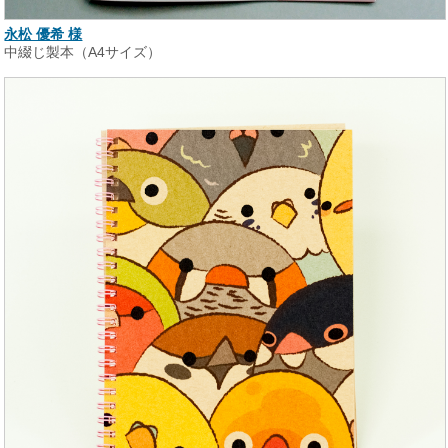
永松 優希 様
中綴じ製本（A4サイズ）