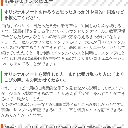
お客さまインタビュー
オリジナルノートを作ろうと思ったきっかけや目的・用途など
を教えてください。
目的はズバリ《１日たった５分の教育革命！》同じぬり絵を続けるこ
とで、深層心理を見える化していくカウンセリングツール。教育現場
で子どもたち一人ひとりへの寄り添い方を考えるきっかけになりま
す。また、セルフカウンセリングできるので、大人が日々のメンタル
ヘルスに役立てることができますし、高齢者レクリエーションとして
続けていただくと、利用者のメンタルヘルスと同時に、スタッフにと
っても利用者の深層心理が把握できるのでより良いコミュニケーショ
ンにも役立てることができます。
オリジナルノートを製作した方、または受け取った方の「よろ
こびの声」をお聞かせください。
それまでコピー用紙に簡易的な冊子を見せながら説明していたのです
が、少量から製本できるので、とりあえず「実物」を示すことができ
るので、助かりました。
リングや台紙のカラーなどが自由に選べるところが嬉しかったです。
事前にサンプルを確認できるので、手直し個所やミスを訂正できるの
がありがたかったです。