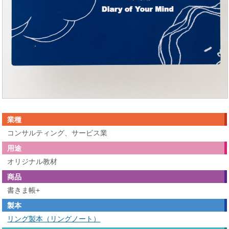
業種
コンサルティング、サービス業
用途
オリジナル教材
商品
書きま帳+
製本
リング製本（リングノート）