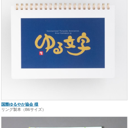
国際ゆるやか協会 様
リング製本（B6サイズ）