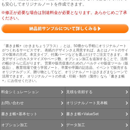
も安心してオリジナルノートを作成できます。
※修正が必要な場合は別途料金が必要となります。あらかじめご了承
ください。
「書きま帳+（かきまちょうプラス）」とは、50冊から手軽にオリジナルノート
がつくれるサービスです。 表紙のデザインさえ用意すれば、あとはノートのサイ
ズや製本の方式、本文タイプ、付属パーツなどを選ぶだけでご注文できます。 本
文デザインのカスタマイズやページ数、オプション加工を追加することで、活用
の幅がさらに広がります。 営業や販売促進のためのノベルティや販促ツール（販
促品）、教育現場で使う学習ノート、卒業や卒園の記念品、イベントで販売する
オリジナルグッズ、贈り物としてなど、オリジナルノートはさまざまなシーンで
活用できます。 オリジナルノートの作成・印刷・制作（製作）なら「書きま帳
+」にお任せください。
見積を依頼する
料金シミュレーション
オリジナルノート見本帳
お問い合わせ
書きま帳+ValueSet
書きま帳+基本セット
データ加工
オプション加工