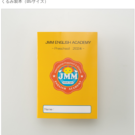
くるみ製本（B5サイズ）