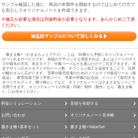
サンプル確認した後に、商品の本製作を開始するのではじめての方で
も安心してオリジナルノートを作成できます。
※修正が必要な場合は別途料金が必要となります。あらかじめご了承
ください。
「書きま帳+（かきまちょうプラス）」とは、50冊から手軽にオリジナルノート
がつくれるサービスです。 表紙のデザインさえ用意すれば、あとはノートのサイ
ズや製本の方式、本文タイプ、付属パーツなどを選ぶだけでご注文できます。 本
文デザインのカスタマイズやページ数、オプション加工を追加することで、活用
の幅がさらに広がります。 営業や販売促進のためのノベルティや販促ツール（販
促品）、教育現場で使う学習ノート、卒業や卒園の記念品、イベントで販売する
オリジナルグッズ、贈り物としてなど、オリジナルノートはさまざまなシーンで
活用できます。 オリジナルノートの作成・印刷・制作（製作）なら「書きま帳
+」にお任せください。
見積を依頼する
料金シミュレーション
オリジナルノート見本帳
お問い合わせ
書きま帳+ValueSet
書きま帳+基本セット